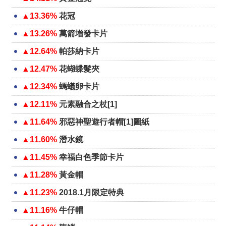
▲13.36%
花冠
▲13.26%
萬箭增發卡片
▲12.64%
帕莎納卡片
▲12.47%
花蝴蝶髮夾
▲12.34%
螞蟻卵卡片
▲12.11%
元素融合之杖[1]
▲11.64%
邪惡神聖遊行者帽[1]圖紙
▲11.60%
潛水鏡
▲11.45%
幸福白色季節卡片
▲11.28%
黃金帽
▲11.23%
2018.1月限定特典
▲11.16%
牛仔帽