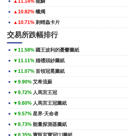
▲11.14%
龍鱗
▲10.82%
蠟燭
▲10.71%
刺蝟蟲卡片
交易所跌幅排行
▼11.58%
國王波利的憂鬱圖紙
▼11.11%
婚禮頭紗圖紙
▼11.07%
首領冠冕圖紙
▼9.90%
艾希流蘇
▼9.72%
人馬宮王冠
▼9.60%
人馬宮王冠圖紙
▼9.57%
星界·天命者
▼8.73%
能量探測器圖紙
▼8.35%
寶瓶宮寶冠[1]圖紙