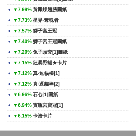
▼7.99%
黃鳳蝶翅膀圖紙
▼7.73%
星界·奪魂者
▼7.57%
獅子宮王冠
▼7.40%
獅子宮王冠圖紙
▼7.29%
兔子頭套[1]圖紙
▼7.15%
狂暴野貓★卡片
▼7.12%
真·逗貓棒[1]
▼7.12%
真·逗貓棒[2]
▼6.96%
石心[1]圖紙
▼6.94%
寶瓶宮寶冠[1]
▼6.15%
卡浩卡片