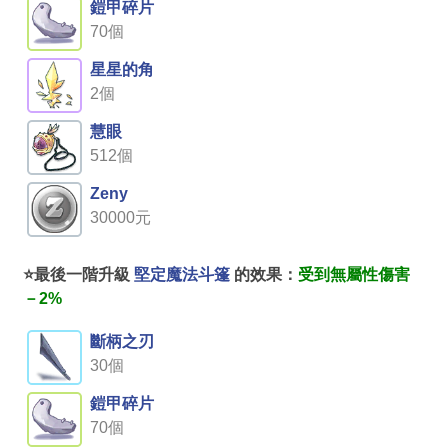
鎧甲碎片
70個
星星的角
2個
慧眼
512個
Zeny
30000元
⭐最後一階升級
堅定魔法斗篷
的效果：
受到無屬性傷害
－2%
斷柄之刃
30個
鎧甲碎片
70個