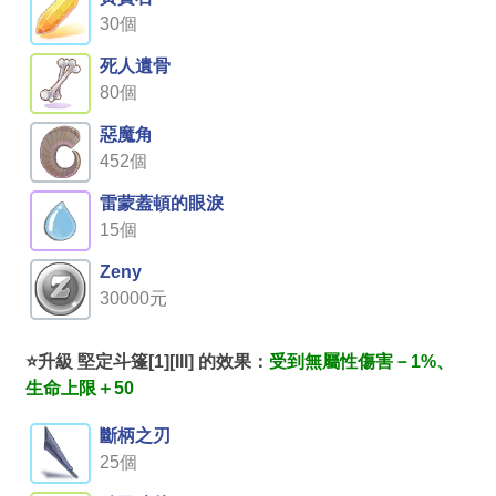
30個
死人遺骨
80個
惡魔角
452個
雷蒙蓋頓的眼淚
15個
Zeny
30000元
⭐升級 堅定斗篷[1][III] 的效果：
受到無屬性傷害－1%、
生命上限＋50
斷柄之刃
25個