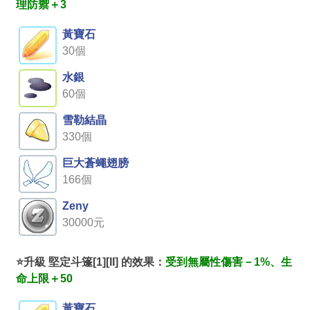
理防禦＋3
黃寶石
30個
水銀
60個
雪勒結晶
330個
巨大蒼蠅翅膀
166個
Zeny
30000元
⭐升級 堅定斗篷[1][II] 的效果：
受到無屬性傷害－1%、生
命上限＋50
黃寶石