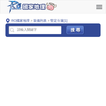
RO國家地理
>
裝備列表
>
堅定斗篷[1]