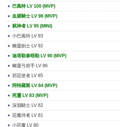
巴風特 LV 100 (MVP)
血腥騎士 LV 98 (MVP)
弑神者 LV 95 (MINI)
小巴風特 LV 93
幽靈劍士 LV 92
迪塔勒泰晤勒 LV 90 (MVP)
幽靈弓箭手 LV 86
邪惡使者 LV 85
阿特羅斯 LV 84 (MVP)
死靈 LV 83 (MVP)
深淵騎士 LV 82
惡魔侍者 LV 81
小惡魔 LV 80