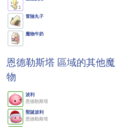
冒險丸子
魔物牛奶
恩德勒斯塔 區域的其他魔
物
波利
恩德勒斯塔
聖誕波利
恩德勒斯塔