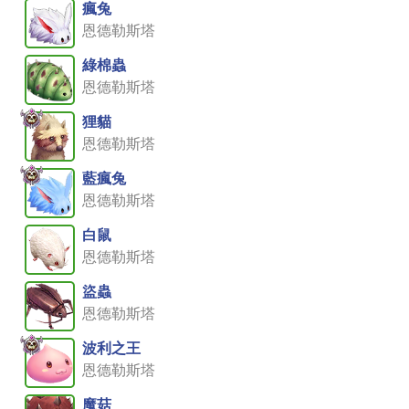
瘋兔
恩德勒斯塔
綠棉蟲
恩德勒斯塔
狸貓
恩德勒斯塔
藍瘋兔
恩德勒斯塔
白鼠
恩德勒斯塔
盜蟲
恩德勒斯塔
波利之王
恩德勒斯塔
魔菇