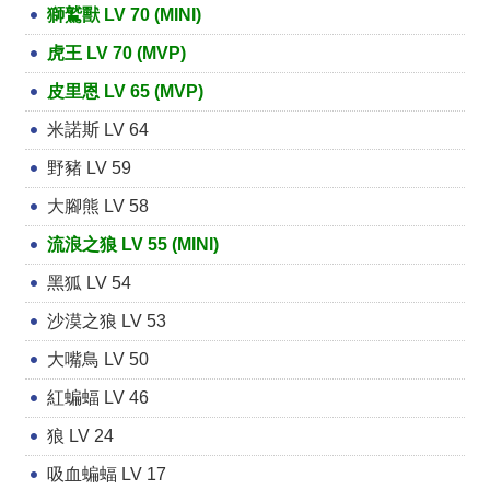
獅鷲獸 LV 70 (MINI)
虎王 LV 70 (MVP)
皮里恩 LV 65 (MVP)
米諾斯 LV 64
野豬 LV 59
大腳熊 LV 58
流浪之狼 LV 55 (MINI)
黑狐 LV 54
沙漠之狼 LV 53
大嘴鳥 LV 50
紅蝙蝠 LV 46
狼 LV 24
吸血蝙蝠 LV 17