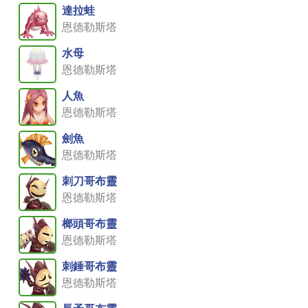
達拉蛙
恩德勒斯塔
水母
恩德勒斯塔
人魚
恩德勒斯塔
劍魚
恩德勒斯塔
刺刀哥布靈
恩德勒斯塔
榔頭哥布靈
恩德勒斯塔
刺錘哥布靈
恩德勒斯塔