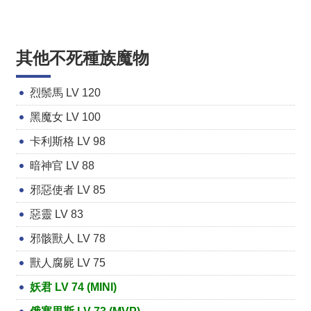
其他不死種族魔物
烈鬃馬 LV 120
黑魔女 LV 100
卡利斯格 LV 98
暗神官 LV 88
邪惡使者 LV 85
惡靈 LV 83
邪骸獸人 LV 78
獸人腐屍 LV 75
妖君 LV 74 (MINI)