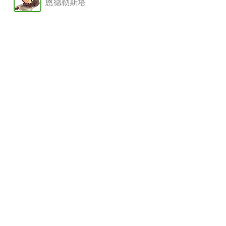
恩德勒斯塔