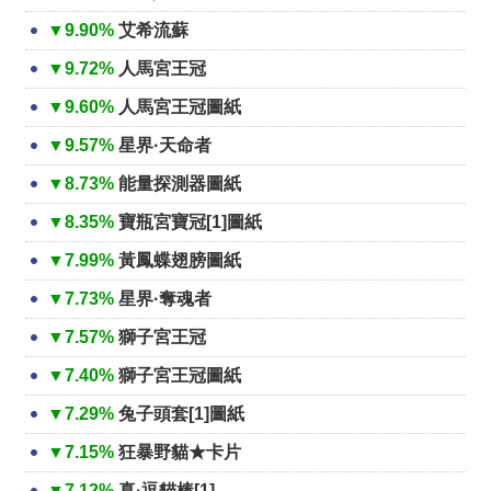
▼9.90%
艾希流蘇
▼9.72%
人馬宮王冠
▼9.60%
人馬宮王冠圖紙
▼9.57%
星界·天命者
▼8.73%
能量探測器圖紙
▼8.35%
寶瓶宮寶冠[1]圖紙
▼7.99%
黃鳳蝶翅膀圖紙
▼7.73%
星界·奪魂者
▼7.57%
獅子宮王冠
▼7.40%
獅子宮王冠圖紙
▼7.29%
兔子頭套[1]圖紙
▼7.15%
狂暴野貓★卡片
▼7.12%
真·逗貓棒[1]