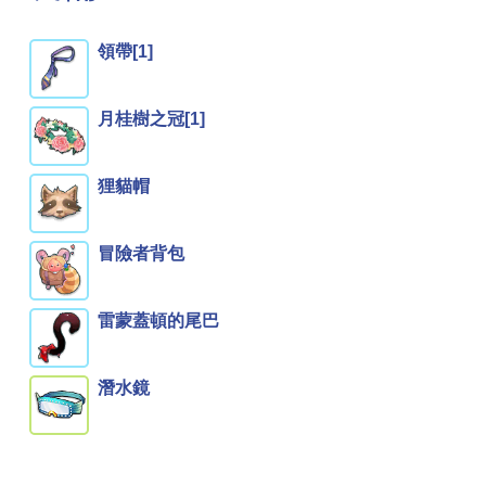
領帶[1]
月桂樹之冠[1]
狸貓帽
冒險者背包
雷蒙蓋頓的尾巴
潛水鏡