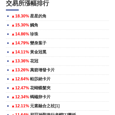
交易所漲幅排行
▲18.30%
星星的角
▲15.30%
觸角
▲14.86%
珍珠
▲14.79%
變身葉子
▲14.11%
黃金冠冕
▲13.36%
花冠
▲13.26%
萬箭增發卡片
▲12.64%
帕莎納卡片
▲12.47%
花蝴蝶髮夾
▲12.34%
螞蟻卵卡片
▲12.11%
元素融合之杖[1]
▲11.64%
邪惡神聖遊行者帽[1]圖紙