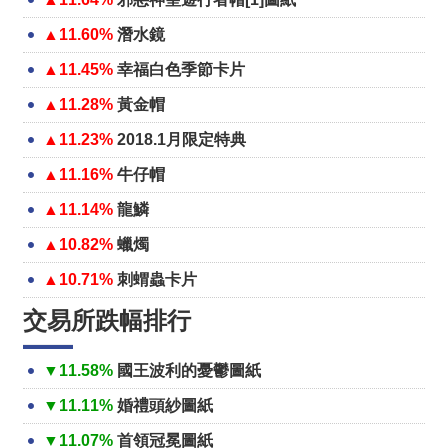
▲11.60%
潛水鏡
▲11.45%
幸福白色季節卡片
▲11.28%
黃金帽
▲11.23%
2018.1月限定特典
▲11.16%
牛仔帽
▲11.14%
龍鱗
▲10.82%
蠟燭
▲10.71%
刺蝟蟲卡片
交易所跌幅排行
▼11.58%
國王波利的憂鬱圖紙
▼11.11%
婚禮頭紗圖紙
▼11.07%
首領冠冕圖紙