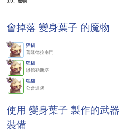
3.0、魔物
會掉落 變身葉子 的魔物
狸貓
普隆德拉南門
狸貓
恩德勒斯塔
狸貓
公會遺跡
使用 變身葉子 製作的武器
裝備