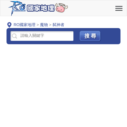
RO國家地理
>
魔物
>
弑神者