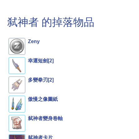
弑神者 的掉落物品
Zeny
幸運短劍[2]
多變拳刃[2]
傲慢之像圖紙
弑神者變身卷軸
弑神者卡片