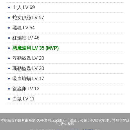
土人 LV 69
蛇女伊絲 LV 57
黑狐 LV 54
紅蝙蝠 LV 46
惡魔波利 LV 35 (MVP)
浮勒盜蟲 LV 20
瑪勒盜蟲 LV 20
吸血蝙蝠 LV 17
盜蟲卵 LV 13
白鼠 LV 11
本網站資料圖片由熱愛RO手遊的玩家(壯壯小跟班，公會 : RO國家地理，常駐世界線
2e)收集整理