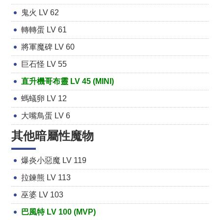
鬼火 LV 62
轉轉蛋 LV 61
將軍魔碑 LV 60
巨石怪 LV 55
直升機哥布靈 LV 45 (MINI)
螞蟻卵 LV 12
大嘴鳥蛋 LV 6
其他暗屬性魔物
爆炎小惡魔 LV 119
拉鍊熊 LV 113
巫婆 LV 103
巴風特 LV 100 (MVP)