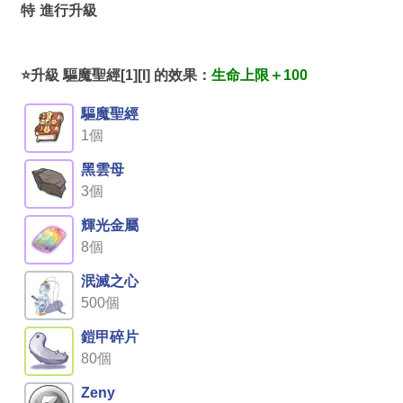
特
進行升級
⭐升級 驅魔聖經[1][I] 的效果：
生命上限＋100
驅魔聖經
1個
黑雲母
3個
輝光金屬
8個
泯滅之心
500個
鎧甲碎片
80個
Zeny