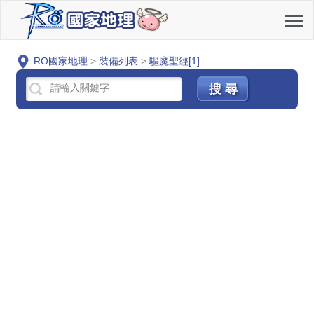
RO國家地理
>
裝備列表
>
驅魔聖經[1]