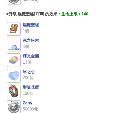
⭐升級 驅魔聖經[1][III] 的效果：
生命上限＋140
驅魔聖經
1個
冰之粉末
4個
輝光金屬
13個
冰之心
700個
聖誕花環
130個
Zeny
50000元