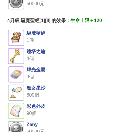
50000元
⭐升級 驅魔聖經[1][II] 的效果：
生命上限＋120
驅魔聖經
1個
鐘塔之鑰
4個
輝光金屬
9個
魔女星沙
600個
彩色外皮
90個
Zeny
50000元