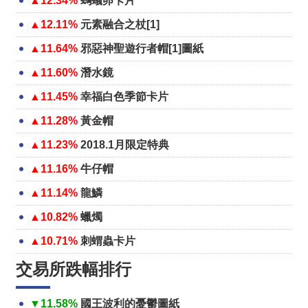
▲12.34%
螞蟻卵卡片
▲12.11%
元素融合之杖[1]
▲11.64%
邪惡神聖遊行者帽[1]圖紙
▲11.60%
潛水鏡
▲11.45%
幸福白色季節卡片
▲11.28%
黃金帽
▲11.23%
2018.1月限定特典
▲11.16%
牛仔帽
▲11.14%
龍鱗
▲10.82%
蠟燭
▲10.71%
刺蝟蟲卡片
交易所跌幅排行
▼11.58%
國王波利的憂鬱圖紙