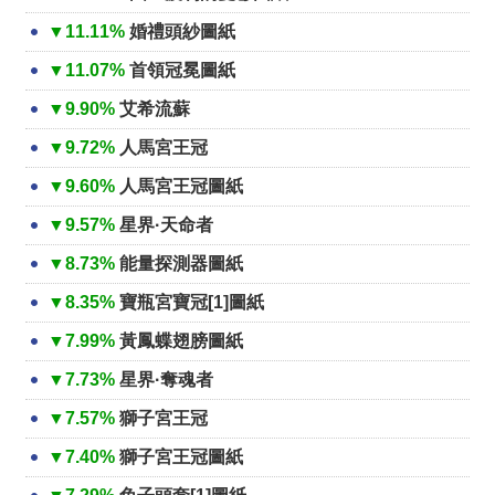
▼11.11%
婚禮頭紗圖紙
▼11.07%
首領冠冕圖紙
▼9.90%
艾希流蘇
▼9.72%
人馬宮王冠
▼9.60%
人馬宮王冠圖紙
▼9.57%
星界·天命者
▼8.73%
能量探測器圖紙
▼8.35%
寶瓶宮寶冠[1]圖紙
▼7.99%
黃鳳蝶翅膀圖紙
▼7.73%
星界·奪魂者
▼7.57%
獅子宮王冠
▼7.40%
獅子宮王冠圖紙