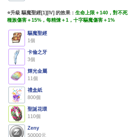
⭐升級 驅魔聖經[1][IV] 的效果：
生命上限＋140，對不死
種族傷害＋15%，每精煉＋1，十字驅魔傷害＋1%
驅魔聖經
1個
卡倫之牙
3個
輝光金屬
11個
禮盒紙
800個
聖誕花環
110個
Zeny
50000元