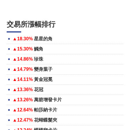
交易所漲幅排行
▲18.30%
星星的角
▲15.30%
觸角
▲14.86%
珍珠
▲14.79%
變身葉子
▲14.11%
黃金冠冕
▲13.36%
花冠
▲13.26%
萬箭增發卡片
▲12.64%
帕莎納卡片
▲12.47%
花蝴蝶髮夾