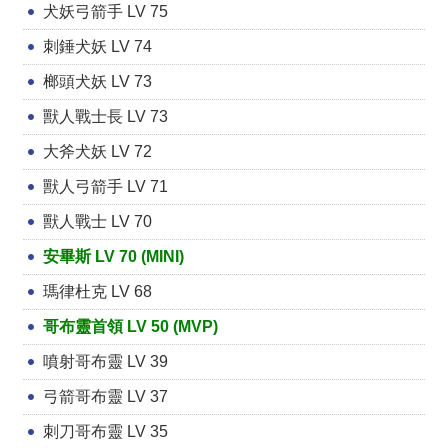
犬妖弓箭手 LV 75
刺錘犬妖 LV 74
榔頭犬妖 LV 73
獸人戰士長 LV 73
大斧犬妖 LV 72
獸人弓箭手 LV 71
獸人戰士 LV 70
安畢斯 LV 70 (MINI)
瑪律杜克 LV 68
哥布靈首領 LV 50 (MVP)
噴射哥布靈 LV 39
弓箭哥布靈 LV 37
刺刀哥布靈 LV 35