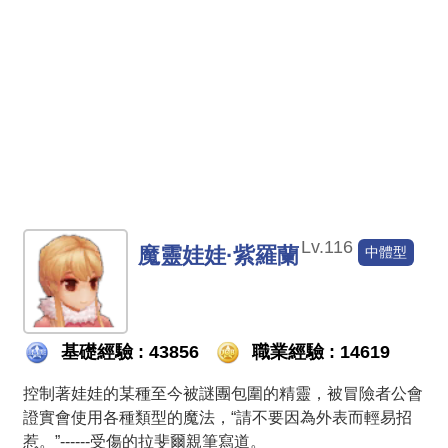
Lv.116
魔靈娃娃·紫羅蘭
中體型
基礎經驗 : 43856
職業經驗 : 14619
控制著娃娃的某種至今被謎團包圍的精靈，被冒險者公會
證實會使用各種類型的魔法，“請不要因為外表而輕易招
惹。”------受傷的拉斐爾親筆寫道。