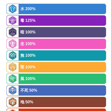
水 200%
毒 125%
暗 100%
念 100%
無 100%
聖 100%
風 100%
不死 50%
地 50%