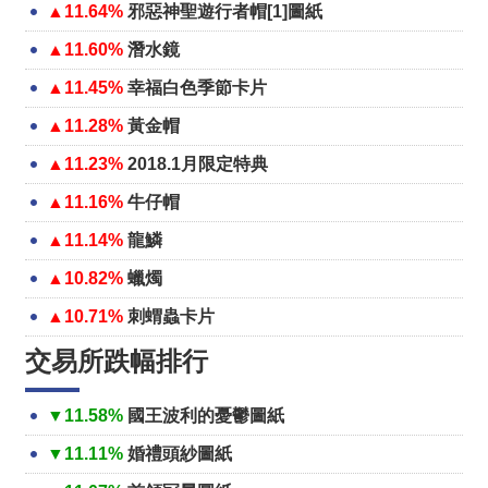
▲11.64%
邪惡神聖遊行者帽[1]圖紙
▲11.60%
潛水鏡
▲11.45%
幸福白色季節卡片
▲11.28%
黃金帽
▲11.23%
2018.1月限定特典
▲11.16%
牛仔帽
▲11.14%
龍鱗
▲10.82%
蠟燭
▲10.71%
刺蝟蟲卡片
交易所跌幅排行
▼11.58%
國王波利的憂鬱圖紙
▼11.11%
婚禮頭紗圖紙