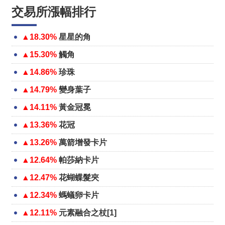
交易所漲幅排行
▲18.30%
星星的角
▲15.30%
觸角
▲14.86%
珍珠
▲14.79%
變身葉子
▲14.11%
黃金冠冕
▲13.36%
花冠
▲13.26%
萬箭增發卡片
▲12.64%
帕莎納卡片
▲12.47%
花蝴蝶髮夾
▲12.34%
螞蟻卵卡片
▲12.11%
元素融合之杖[1]