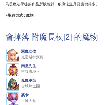
為是魔法學徒的作品所以相對一般魔法道具要廉價得多。
⭐取得方式 : 魔物
會掉落 附魔長杖[2] 的魔物
惡魔女僕
克雷斯特漢姆
南瓜先生
吉芬塔地下
風魔巫師
古城騎士團
裘卡
古城大廳