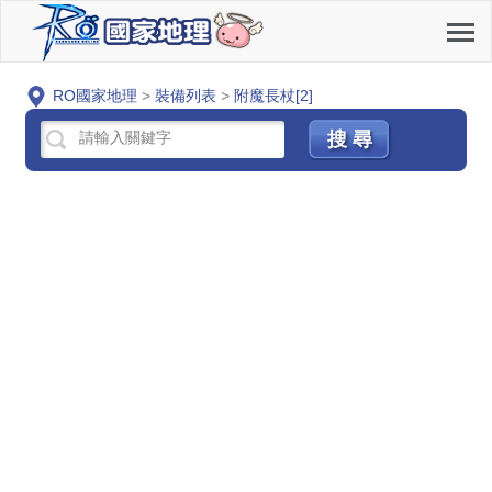
RO國家地理
>
裝備列表
>
附魔長杖[2]