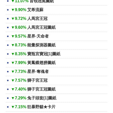
▼11.07%
首領冠冕圖紙
▼9.90%
艾希流蘇
▼9.72%
人馬宮王冠
▼9.60%
人馬宮王冠圖紙
▼9.57%
星界·天命者
▼8.73%
能量探測器圖紙
▼8.35%
寶瓶宮寶冠[1]圖紙
▼7.99%
黃鳳蝶翅膀圖紙
▼7.73%
星界·奪魂者
▼7.57%
獅子宮王冠
▼7.40%
獅子宮王冠圖紙
▼7.29%
兔子頭套[1]圖紙
▼7.15%
狂暴野貓★卡片