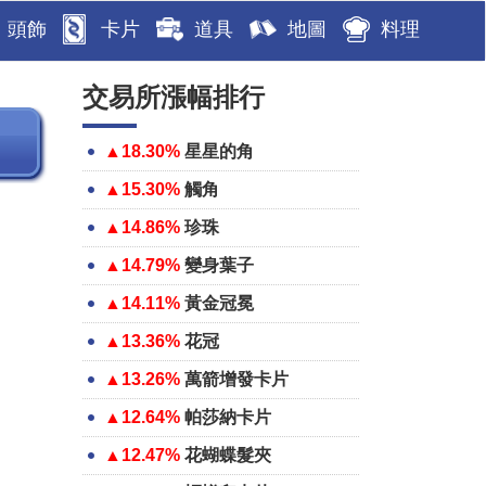
頭飾
卡片
道具
地圖
料理
交易所漲幅排行
▲18.30%
星星的角
▲15.30%
觸角
▲14.86%
珍珠
▲14.79%
變身葉子
▲14.11%
黃金冠冕
▲13.36%
花冠
▲13.26%
萬箭增發卡片
▲12.64%
帕莎納卡片
▲12.47%
花蝴蝶髮夾