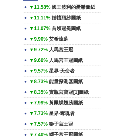
▼11.58%
國王波利的憂鬱圖紙
▼11.11%
婚禮頭紗圖紙
▼11.07%
首領冠冕圖紙
▼9.90%
艾希流蘇
▼9.72%
人馬宮王冠
▼9.60%
人馬宮王冠圖紙
▼9.57%
星界·天命者
▼8.73%
能量探測器圖紙
▼8.35%
寶瓶宮寶冠[1]圖紙
▼7.99%
黃鳳蝶翅膀圖紙
▼7.73%
星界·奪魂者
▼7.57%
獅子宮王冠
▼7.40%
獅子宮王冠圖紙