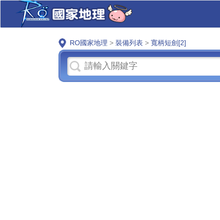
RO國家地理
>
裝備列表
>
寬柄短劍[2]