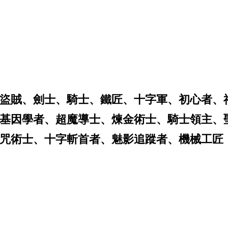
盜賊、劍士、騎士、鐵匠、十字軍、初心者、
基因學者、超魔導士、煉金術士、騎士領主、
咒術士、十字斬首者、魅影追蹤者、機械工匠