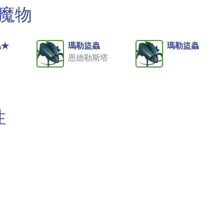
的魔物
蟲★
瑪勒盜蟲
瑪勒盜蟲
恩德勒斯塔
性