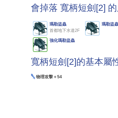
會掉落 寬柄短劍[2] 
瑪勒盜蟲
瑪勒盜
首都地下水道2F
強化瑪勒盜蟲
寬柄短劍[2]的基本屬
物理攻擊＋54