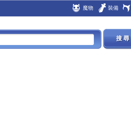
魔物
裝備