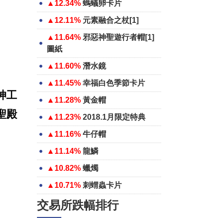
▲12.34%
螞蟻卵卡片
▲12.11%
元素融合之杖[1]
▲11.64%
邪惡神聖遊行者帽[1]
圖紙
▲11.60%
潛水鏡
▲11.45%
幸福白色季節卡片
神工
▲11.28%
黃金帽
聖殿
▲11.23%
2018.1月限定特典
▲11.16%
牛仔帽
▲11.14%
龍鱗
▲10.82%
蠟燭
▲10.71%
刺蝟蟲卡片
交易所跌幅排行