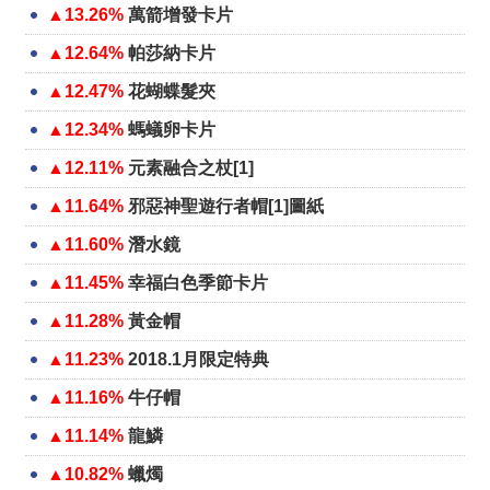
▲13.26%
萬箭增發卡片
▲12.64%
帕莎納卡片
▲12.47%
花蝴蝶髮夾
▲12.34%
螞蟻卵卡片
▲12.11%
元素融合之杖[1]
▲11.64%
邪惡神聖遊行者帽[1]圖紙
▲11.60%
潛水鏡
▲11.45%
幸福白色季節卡片
▲11.28%
黃金帽
▲11.23%
2018.1月限定特典
▲11.16%
牛仔帽
▲11.14%
龍鱗
▲10.82%
蠟燭