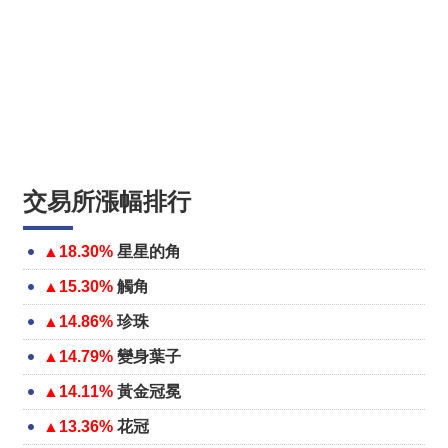
交易所漲幅排行
▲18.30%
星星的角
▲15.30%
觸角
▲14.86%
珍珠
▲14.79%
變身葉子
▲14.11%
黃金冠冕
▲13.36%
花冠