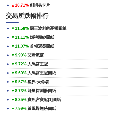
▲10.71%
刺蝟蟲卡片
交易所跌幅排行
▼11.58%
國王波利的憂鬱圖紙
▼11.11%
婚禮頭紗圖紙
▼11.07%
首領冠冕圖紙
▼9.90%
艾希流蘇
▼9.72%
人馬宮王冠
▼9.60%
人馬宮王冠圖紙
▼9.57%
星界·天命者
▼8.73%
能量探測器圖紙
▼8.35%
寶瓶宮寶冠[1]圖紙
▼7.99%
黃鳳蝶翅膀圖紙