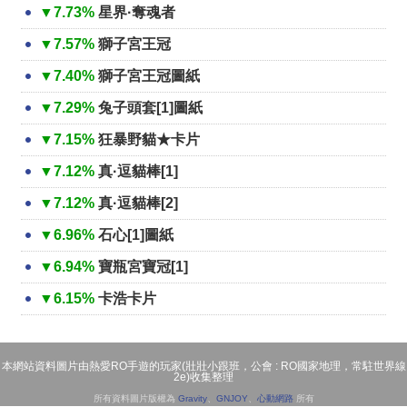
▼7.73%
星界·奪魂者
▼7.57%
獅子宮王冠
▼7.40%
獅子宮王冠圖紙
▼7.29%
兔子頭套[1]圖紙
▼7.15%
狂暴野貓★卡片
▼7.12%
真·逗貓棒[1]
▼7.12%
真·逗貓棒[2]
▼6.96%
石心[1]圖紙
▼6.94%
寶瓶宮寶冠[1]
▼6.15%
卡浩卡片
本網站資料圖片由熱愛RO手遊的玩家(壯壯小跟班，公會 : RO國家地理，常駐世界線
2e)收集整理
所有資料圖片版權為
Gravity
、
GNJOY
、
心動網路
所有