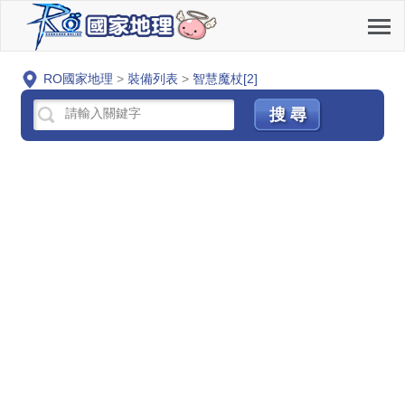
RO國家地理
>
裝備列表
>
智慧魔杖[2]