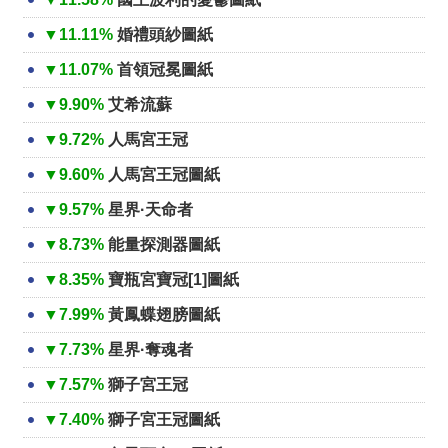
▼11.11%
婚禮頭紗圖紙
▼11.07%
首領冠冕圖紙
▼9.90%
艾希流蘇
▼9.72%
人馬宮王冠
▼9.60%
人馬宮王冠圖紙
▼9.57%
星界·天命者
▼8.73%
能量探測器圖紙
▼8.35%
寶瓶宮寶冠[1]圖紙
▼7.99%
黃鳳蝶翅膀圖紙
▼7.73%
星界·奪魂者
▼7.57%
獅子宮王冠
▼7.40%
獅子宮王冠圖紙