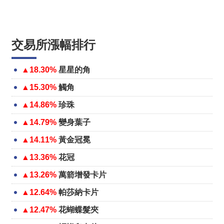
交易所漲幅排行
▲18.30%
星星的角
▲15.30%
觸角
▲14.86%
珍珠
▲14.79%
變身葉子
▲14.11%
黃金冠冕
▲13.36%
花冠
▲13.26%
萬箭增發卡片
▲12.64%
帕莎納卡片
▲12.47%
花蝴蝶髮夾