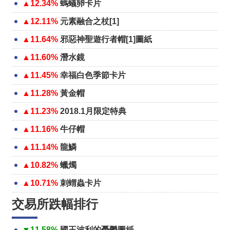
▲12.34%
螞蟻卵卡片
▲12.11%
元素融合之杖[1]
▲11.64%
邪惡神聖遊行者帽[1]圖紙
▲11.60%
潛水鏡
▲11.45%
幸福白色季節卡片
▲11.28%
黃金帽
▲11.23%
2018.1月限定特典
▲11.16%
牛仔帽
▲11.14%
龍鱗
▲10.82%
蠟燭
▲10.71%
刺蝟蟲卡片
交易所跌幅排行
▼11.58%
國王波利的憂鬱圖紙