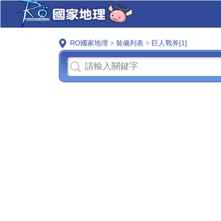
RO國家地理
>
裝備列表
>
巨人戰斧[1]