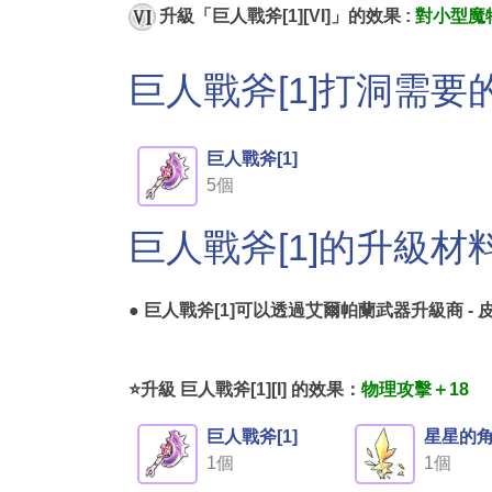
升級「巨人戰斧[1][VI]」的效果 :
對小型魔
巨人戰斧[1]打洞需要
巨人戰斧[1]
5個
巨人戰斧[1]的升級材
● 巨人戰斧[1]可以透過
艾爾帕蘭武器升級商 - 
⭐升級 巨人戰斧[1][I] 的效果：
物理攻擊＋18
巨人戰斧[1]
星星的
1個
1個