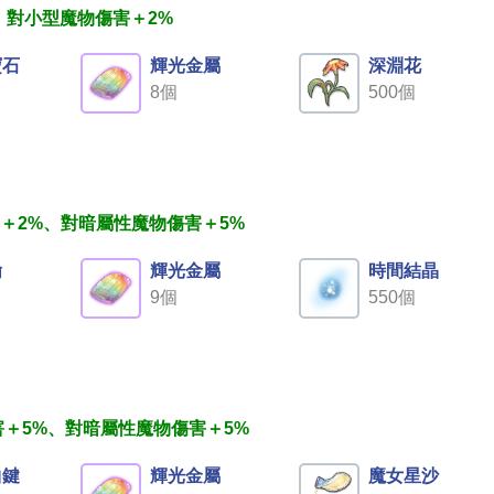
、對小型魔物傷害＋2%
寶石
輝光金屬
深淵花
8個
500個
＋2%、對暗屬性魔物傷害＋5%
鑰
輝光金屬
時間結晶
9個
550個
＋5%、對暗屬性魔物傷害＋5%
曲鍵
輝光金屬
魔女星沙