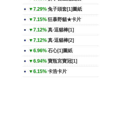
▼7.29%
兔子頭套[1]圖紙
▼7.15%
狂暴野貓★卡片
▼7.12%
真·逗貓棒[1]
▼7.12%
真·逗貓棒[2]
▼6.96%
石心[1]圖紙
▼6.94%
寶瓶宮寶冠[1]
▼6.15%
卡浩卡片