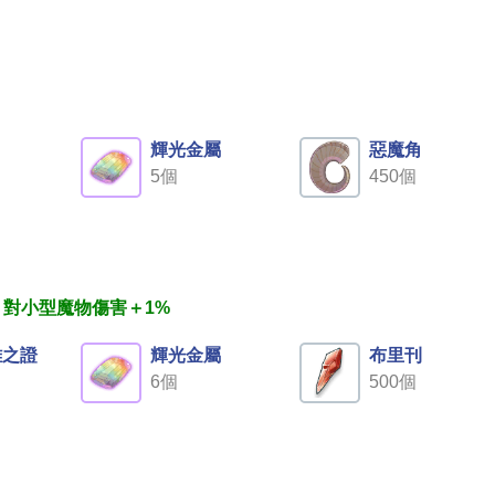
甲
輝光金屬
惡魔角
5個
450個
、對小型魔物傷害＋1%
雄之證
輝光金屬
布里刊
6個
500個