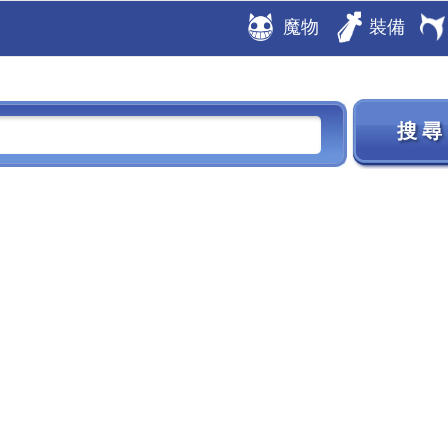
魔物
裝備