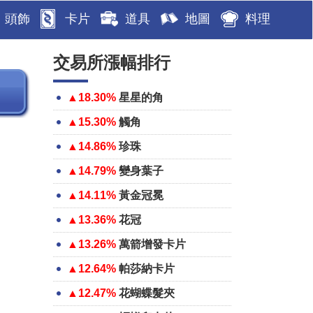
頭飾
卡片
道具
地圖
料理
交易所漲幅排行
▲18.30%
星星的角
▲15.30%
觸角
▲14.86%
珍珠
▲14.79%
變身葉子
▲14.11%
黃金冠冕
▲13.36%
花冠
▲13.26%
萬箭增發卡片
▲12.64%
帕莎納卡片
▲12.47%
花蝴蝶髮夾