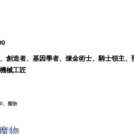
00
、創造者、基因學者、煉金術士、騎士領主、
機械工匠
.0、魔物
的魔物