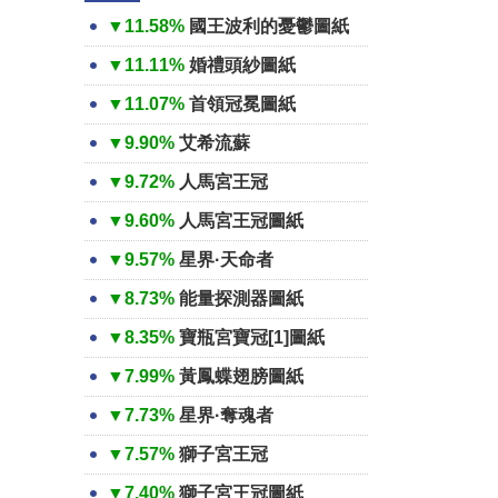
▼11.58%
國王波利的憂鬱圖紙
▼11.11%
婚禮頭紗圖紙
▼11.07%
首領冠冕圖紙
▼9.90%
艾希流蘇
▼9.72%
人馬宮王冠
▼9.60%
人馬宮王冠圖紙
▼9.57%
星界·天命者
▼8.73%
能量探測器圖紙
▼8.35%
寶瓶宮寶冠[1]圖紙
▼7.99%
黃鳳蝶翅膀圖紙
▼7.73%
星界·奪魂者
▼7.57%
獅子宮王冠
▼7.40%
獅子宮王冠圖紙