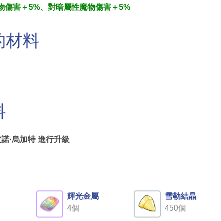
物傷害＋5%、對暗屬性魔物傷害＋5%
的材料
料
皮諾·烏加特
進行升級
角
輝光金屬
雪勒結晶
4個
450個