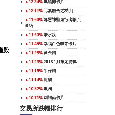
▲12.34%
螞蟻卵卡片
▲12.11%
元素融合之杖[1]
▲11.64%
邪惡神聖遊行者帽[1]
圖紙
▲11.60%
潛水鏡
▲11.45%
幸福白色季節卡片
聖殿
▲11.28%
黃金帽
▲11.23%
2018.1月限定特典
▲11.16%
牛仔帽
▲11.14%
龍鱗
▲10.82%
蠟燭
▲10.71%
刺蝟蟲卡片
交易所跌幅排行