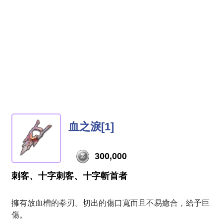
血之淚[1]
300,000
刺客、十字刺客、十字斬首者
擁有放血槽的拳刃。切出的傷口寬而且不易癒合，給予巨
傷。