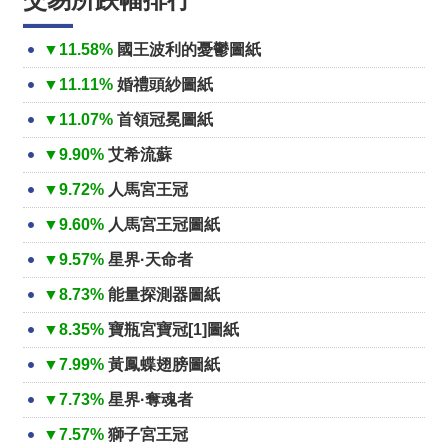
▼11.58%
國王波利的憂鬱圖紙
▼11.11%
婚禮頭紗圖紙
▼11.07%
首領冠冕圖紙
▼9.90%
艾希流蘇
▼9.72%
人馬宮王冠
▼9.60%
人馬宮王冠圖紙
▼9.57%
星界·天命者
▼8.73%
能量探測器圖紙
▼8.35%
寶瓶宮寶冠[1]圖紙
▼7.99%
黃鳳蝶翅膀圖紙
▼7.73%
星界·奪魂者
▼7.57%
獅子宮王冠