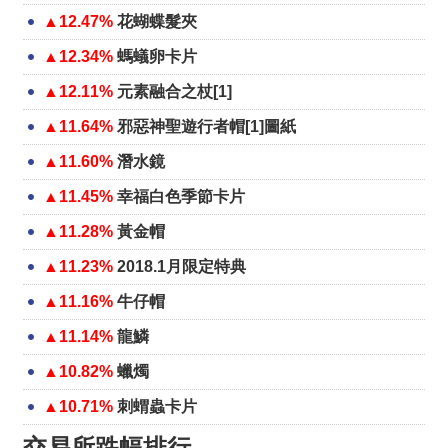
▲12.47%
花蝴蝶髮夾
▲12.34%
螞蟻卵卡片
▲12.11%
元素融合之杖[1]
▲11.64%
邪惡神聖遊行者帽[1]圖紙
▲11.60%
潛水鏡
▲11.45%
幸福白色季節卡片
▲11.28%
黃金帽
▲11.23%
2018.1月限定特典
▲11.16%
牛仔帽
▲11.14%
龍鱗
▲10.82%
蠟燭
▲10.71%
刺蝟蟲卡片
交易所跌幅排行