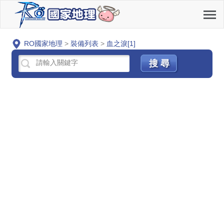
RO國家地理
>
裝備列表
>
血之淚[1]