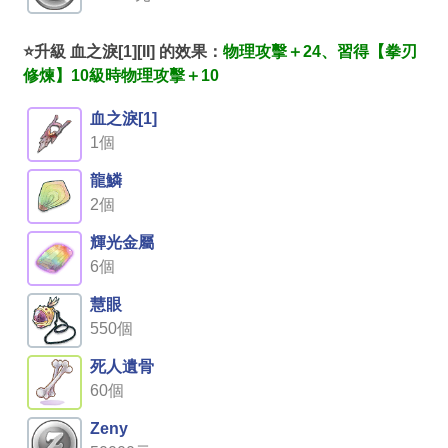
⭐升級 血之淚[1][II] 的效果：
物理攻擊＋24、習得【拳刃
修煉】10級時物理攻擊＋10
血之淚[1]
1個
龍鱗
2個
輝光金屬
6個
慧眼
550個
死人遺骨
60個
Zeny