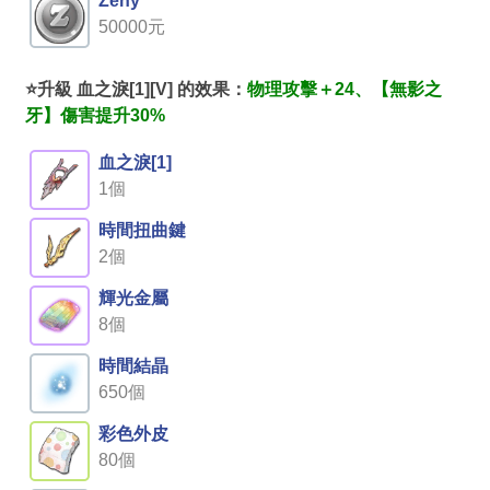
Zeny
50000元
⭐升級 血之淚[1][V] 的效果：
物理攻擊＋24、【無影之
牙】傷害提升30%
血之淚[1]
1個
時間扭曲鍵
2個
輝光金屬
8個
時間結晶
650個
彩色外皮
80個