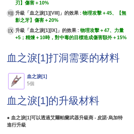
刃】傷害＋10%
升級「血之淚[1][VIII]」的效果 :
物理攻擊＋45、【無
影之牙】傷害＋20%
升級「血之淚[1][IX]」的效果 :
物理攻擊＋47、力量
+5；精煉＋10時，對中毒的目標造成傷害額外＋15%
血之淚[1]打洞需要的材料
血之淚[1]
5個
血之淚[1]的升級材料
● 血之淚[1]可以透過
艾爾帕蘭武器升級商 - 皮諾·烏加特
進行升級