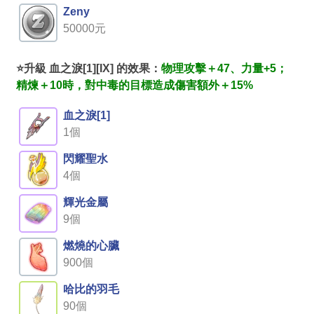
Zeny
50000元
⭐升級 血之淚[1][IX] 的效果：
物理攻擊＋47、力量+5；
精煉＋10時，對中毒的目標造成傷害額外＋15%
血之淚[1]
1個
閃耀聖水
4個
輝光金屬
9個
燃燒的心臟
900個
哈比的羽毛
90個