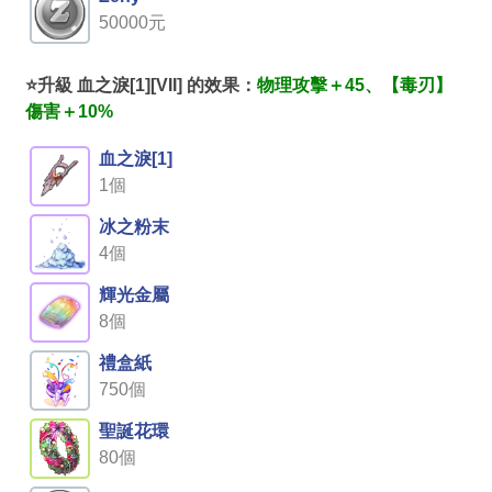
50000元
⭐升級 血之淚[1][VII] 的效果：
物理攻擊＋45、【毒刃】
傷害＋10%
血之淚[1]
1個
冰之粉末
4個
輝光金屬
8個
禮盒紙
750個
聖誕花環
80個