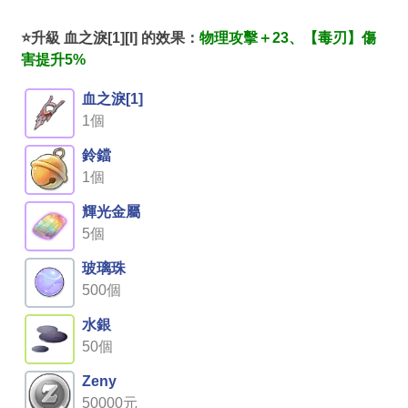
⭐升級 血之淚[1][I] 的效果：
物理攻擊＋23、【毒刃】傷
害提升5%
血之淚[1]
1個
鈴鐺
1個
輝光金屬
5個
玻璃珠
500個
水銀
50個
Zeny
50000元