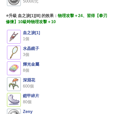
50000元
⭐升級 血之淚[1][III] 的效果：
物理攻擊＋24、習得【拳刃
修煉】10級時物理攻擊＋10
血之淚[1]
1個
水晶鏡子
3個
輝光金屬
8個
深淵花
600個
鎧甲碎片
80個
Zeny