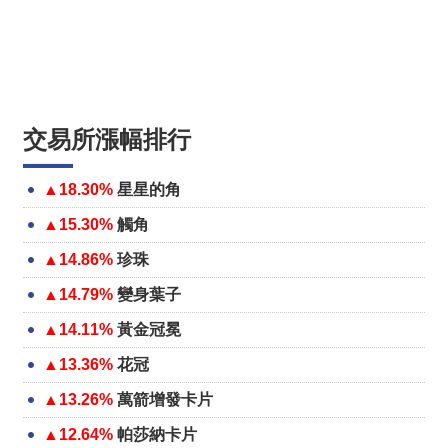
交易所漲幅排行
▲18.30%
星星的角
▲15.30%
觸角
▲14.86%
珍珠
▲14.79%
變身葉子
▲14.11%
黃金冠冕
▲13.36%
花冠
▲13.26%
萬箭增發卡片
▲12.64%
帕莎納卡片