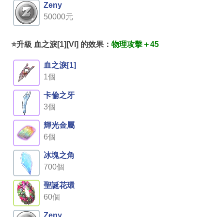
Zeny
50000元
⭐升級 血之淚[1][VI] 的效果：
物理攻擊＋45
血之淚[1]
1個
卡倫之牙
3個
輝光金屬
6個
冰塊之角
700個
聖誕花環
60個
Zeny