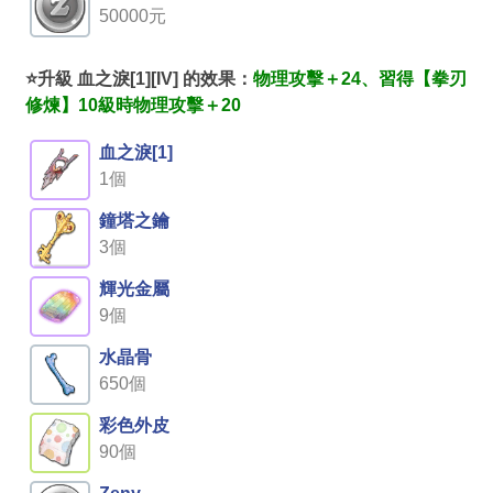
50000元
⭐升級 血之淚[1][IV] 的效果：
物理攻擊＋24、習得【拳刃
修煉】10級時物理攻擊＋20
血之淚[1]
1個
鐘塔之鑰
3個
輝光金屬
9個
水晶骨
650個
彩色外皮
90個