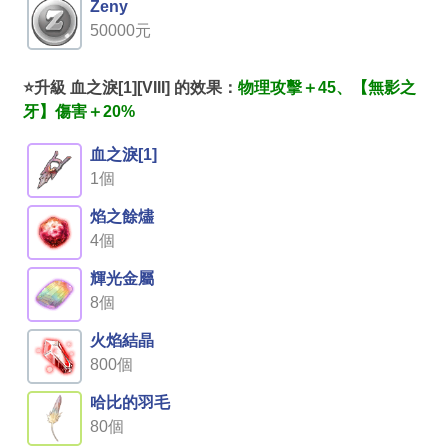
Zeny
50000元
⭐升級 血之淚[1][VIII] 的效果：
物理攻擊＋45、【無影之
牙】傷害＋20%
血之淚[1]
1個
焰之餘燼
4個
輝光金屬
8個
火焰結晶
800個
哈比的羽毛
80個