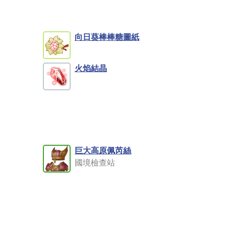
向日葵棒棒糖圖紙
火焰結晶
巨大高原佩芮絲
國境檢查站