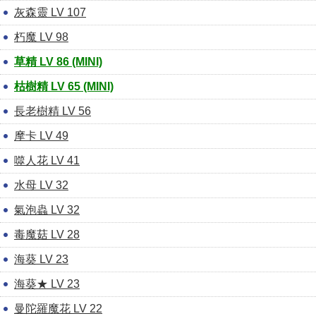
灰森靈 LV 107
朽魔 LV 98
草精 LV 86 (MINI)
枯樹精 LV 65 (MINI)
長老樹精 LV 56
摩卡 LV 49
噬人花 LV 41
水母 LV 32
氣泡蟲 LV 32
毒魔菇 LV 28
海葵 LV 23
海葵★ LV 23
曼陀羅魔花 LV 22