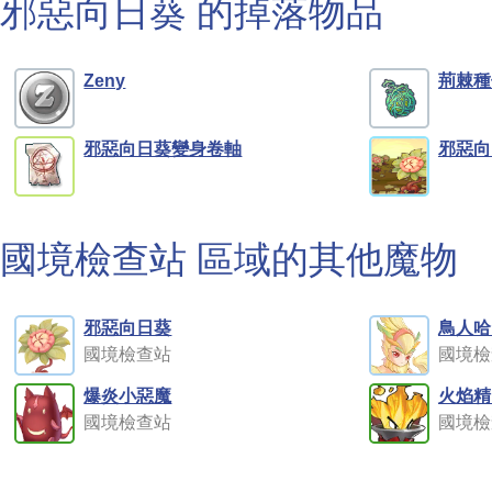
邪惡向日葵 的掉落物品
Zeny
荊棘種
邪惡向日葵變身卷軸
邪惡向
國境檢查站 區域的其他魔物
邪惡向日葵
鳥人哈
國境檢查站
國境檢
爆炎小惡魔
火焰精
國境檢查站
國境檢