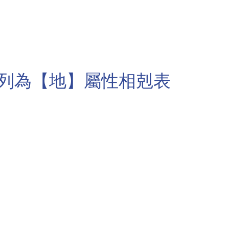
列為【地】屬性相剋表