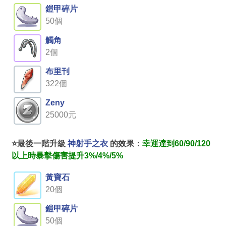
鎧甲碎片
50個
觸角
2個
布里刊
322個
Zeny
25000元
⭐最後一階升級
神射手之衣
的效果：
幸運達到60/90/120
以上時暴擊傷害提升3%/4%/5%
黃寶石
20個
鎧甲碎片
50個