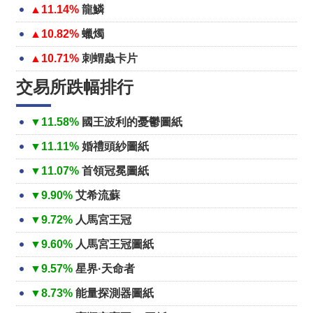
▲11.14%
龍鱗
▲10.82%
蠟燭
▲10.71%
刺蝟蟲卡片
交易所跌幅排行
▼11.58%
國王波利的憂鬱圖紙
▼11.11%
婚禮頭紗圖紙
▼11.07%
首領冠冕圖紙
▼9.90%
艾希流蘇
▼9.72%
人馬宮王冠
▼9.60%
人馬宮王冠圖紙
▼9.57%
星界·天命者
▼8.73%
能量探測器圖紙