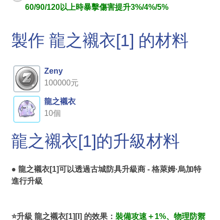
60/90/120以上時暴擊傷害提升3%/4%/5%
製作 龍之襯衣[1] 的材料
Zeny
100000元
龍之襯衣
10個
龍之襯衣[1]的升級材料
● 龍之襯衣[1]可以透過
古城防具升級商 - 格萊姆·烏加特
進行升級
⭐升級 龍之襯衣[1][I] 的效果：
裝備攻速＋1%、物理防禦