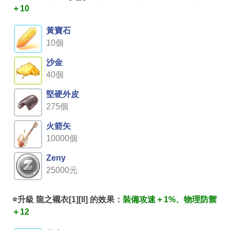
＋10
黃寶石
10個
沙金
40個
堅硬外皮
275個
火箭矢
10000個
Zeny
25000元
⭐升級 龍之襯衣[1][II] 的效果：
裝備攻速＋1%、物理防禦
＋12