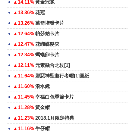
▲14.11%
黃金冠冕
▲13.36%
花冠
▲13.26%
萬箭增發卡片
▲12.64%
帕莎納卡片
▲12.47%
花蝴蝶髮夾
▲12.34%
螞蟻卵卡片
▲12.11%
元素融合之杖[1]
▲11.64%
邪惡神聖遊行者帽[1]圖紙
▲11.60%
潛水鏡
▲11.45%
幸福白色季節卡片
▲11.28%
黃金帽
▲11.23%
2018.1月限定特典
▲11.16%
牛仔帽