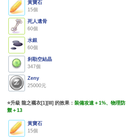
黃寶石
15個
死人遺骨
60個
水銀
60個
刹勒空結晶
347個
Zeny
25000元
⭐升級 龍之襯衣[1][III] 的效果：
裝備攻速＋1%、物理防
禦＋13
黃寶石
15個