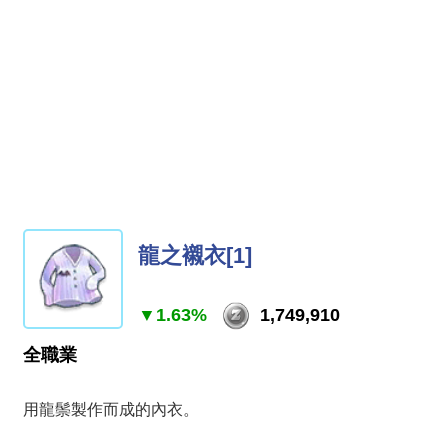
龍之襯衣[1]
▼1.63%
1,749,910
全職業
用龍鬃製作而成的內衣。