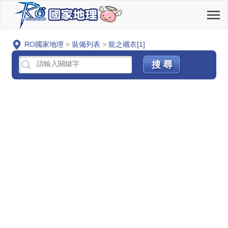
RO國家地理
>
裝備列表
>
龍之襯衣[1]