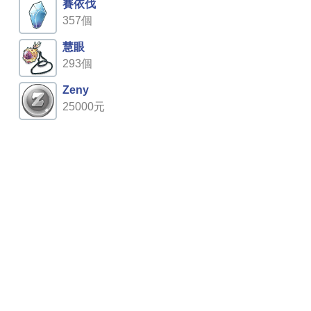
賽依伐
357個
慧眼
293個
Zeny
25000元