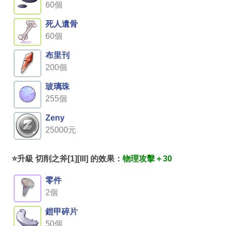
60個
死人遺骨
60個
布里刊
200個
玻璃珠
255個
Zeny
25000元
⭐升級 切削之斧[1][III] 的效果：
物理攻擊＋30
零件
2個
鎧甲碎片
50個