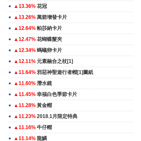
▲13.36%
花冠
▲13.26%
萬箭增發卡片
▲12.64%
帕莎納卡片
▲12.47%
花蝴蝶髮夾
▲12.34%
螞蟻卵卡片
▲12.11%
元素融合之杖[1]
▲11.64%
邪惡神聖遊行者帽[1]圖紙
▲11.60%
潛水鏡
▲11.45%
幸福白色季節卡片
▲11.28%
黃金帽
▲11.23%
2018.1月限定特典
▲11.16%
牛仔帽
▲11.14%
龍鱗