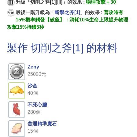
升級「切削之斧[1][III]」的效果 :
物理攻擊＋30
最後一階升級為「
斬擊之斧[1]
」的效果 :
普攻時有
15%概率觸發【破釜】：消耗10%生命上限提升物理
攻擊15%持續5秒
製作 切削之斧[1] 的材料
Zeny
25000元
沙金
40個
不死心臟
280個
普通精準魔石
15個