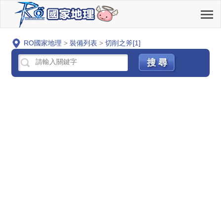
RO國家地理
>
裝備列表
>
切削之斧[1]