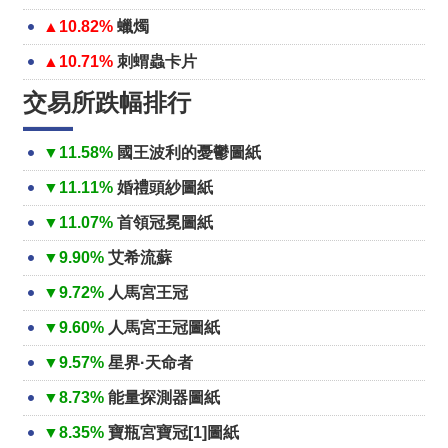
▲10.82%
蠟燭
▲10.71%
刺蝟蟲卡片
交易所跌幅排行
▼11.58%
國王波利的憂鬱圖紙
▼11.11%
婚禮頭紗圖紙
▼11.07%
首領冠冕圖紙
▼9.90%
艾希流蘇
▼9.72%
人馬宮王冠
▼9.60%
人馬宮王冠圖紙
▼9.57%
星界·天命者
▼8.73%
能量探測器圖紙
▼8.35%
寶瓶宮寶冠[1]圖紙