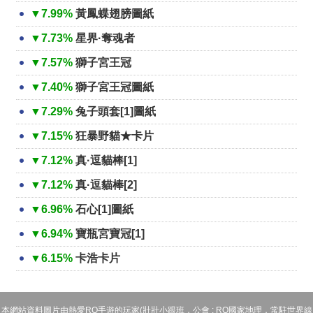
▼7.99%
黃鳳蝶翅膀圖紙
▼7.73%
星界·奪魂者
▼7.57%
獅子宮王冠
▼7.40%
獅子宮王冠圖紙
▼7.29%
兔子頭套[1]圖紙
▼7.15%
狂暴野貓★卡片
▼7.12%
真·逗貓棒[1]
▼7.12%
真·逗貓棒[2]
▼6.96%
石心[1]圖紙
▼6.94%
寶瓶宮寶冠[1]
▼6.15%
卡浩卡片
本網站資料圖片由熱愛RO手遊的玩家(壯壯小跟班，公會 : RO國家地理，常駐世界線