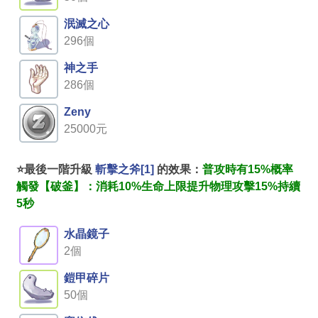
泯滅之心
296個
神之手
286個
Zeny
25000元
⭐最後一階升級
斬擊之斧[1]
的效果：
普攻時有15%概率
觸發【破釜】：消耗10%生命上限提升物理攻擊15%持續
5秒
水晶鏡子
2個
鎧甲碎片
50個