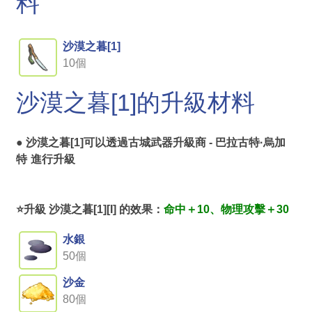
料
沙漠之暮[1]
10個
沙漠之暮[1]的升級材料
● 沙漠之暮[1]可以透過
古城武器升級商 - 巴拉古特·烏加
特
進行升級
⭐升級 沙漠之暮[1][I] 的效果：
命中＋10、物理攻擊＋30
水銀
50個
沙金
80個