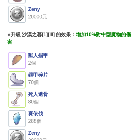
Zeny
20000元
⭐升級 沙漠之暮[1][III] 的效果：
增加10%對中型魔物的傷
害
獸人指甲
2個
鎧甲碎片
70個
死人遺骨
80個
賽依伐
288個
Zeny