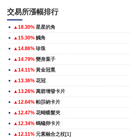
交易所漲幅排行
▲18.30%
星星的角
▲15.30%
觸角
▲14.86%
珍珠
▲14.79%
變身葉子
▲14.11%
黃金冠冕
▲13.36%
花冠
▲13.26%
萬箭增發卡片
▲12.64%
帕莎納卡片
▲12.47%
花蝴蝶髮夾
▲12.34%
螞蟻卵卡片
▲12.11%
元素融合之杖[1]