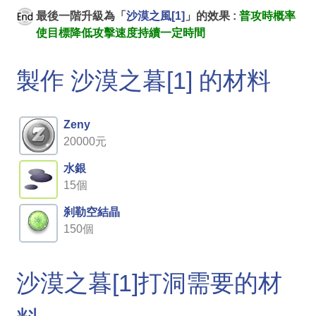
最後一階升級為「
沙漠之風[1]
」的效果 :
普攻時概率
使目標降低攻擊速度持續一定時間
製作 沙漠之暮[1] 的材料
Zeny
20000元
水銀
15個
刹勒空結晶
150個
沙漠之暮[1]打洞需要的材