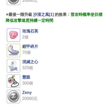
20000元
⭐最後一階升級
沙漠之風[1]
的效果：
普攻時概率使目標
降低攻擊速度持續一定時間
玫瑰石英
2個
鎧甲碎片
70個
泯滅之心
325個
慧眼
300個
Zeny
20000元