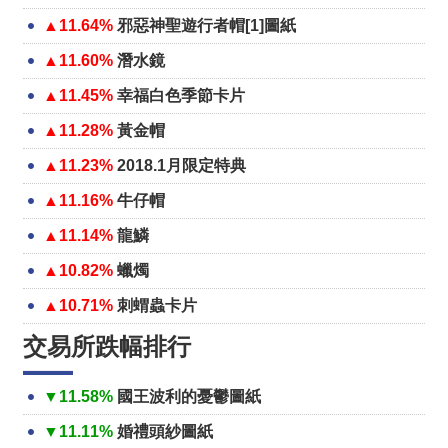
▲11.64%
邪惡神聖遊行者帽[1]圖紙
▲11.60%
潛水鏡
▲11.45%
幸福白色季節卡片
▲11.28%
黃金帽
▲11.23%
2018.1月限定特典
▲11.16%
牛仔帽
▲11.14%
龍鱗
▲10.82%
蠟燭
▲10.71%
刺蝟蟲卡片
交易所跌幅排行
▼11.58%
國王波利的憂鬱圖紙
▼11.11%
婚禮頭紗圖紙