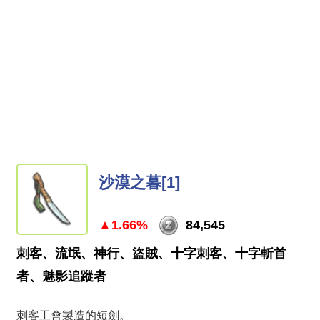
沙漠之暮[1]
▲1.66%
84,545
刺客、流氓、神行、盜賊、十字刺客、十字斬首
者、魅影追蹤者
刺客工會製造的短劍。