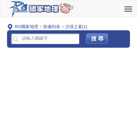
RO國家地理
>
裝備列表
>
沙漠之暮[1]