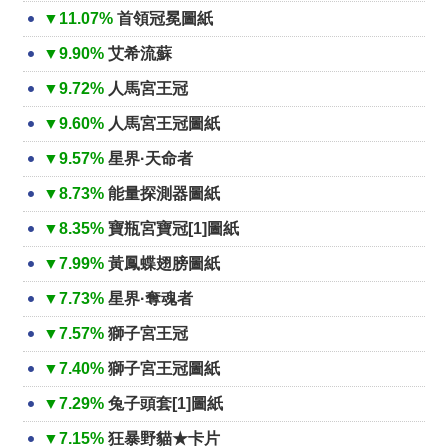
▼11.07%
首領冠冕圖紙
▼9.90%
艾希流蘇
▼9.72%
人馬宮王冠
▼9.60%
人馬宮王冠圖紙
▼9.57%
星界·天命者
▼8.73%
能量探測器圖紙
▼8.35%
寶瓶宮寶冠[1]圖紙
▼7.99%
黃鳳蝶翅膀圖紙
▼7.73%
星界·奪魂者
▼7.57%
獅子宮王冠
▼7.40%
獅子宮王冠圖紙
▼7.29%
兔子頭套[1]圖紙
▼7.15%
狂暴野貓★卡片