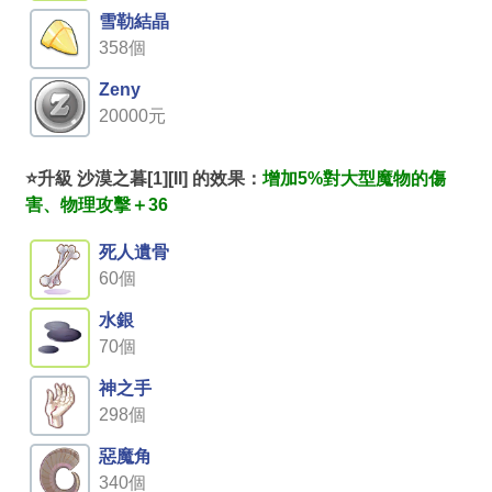
雪勒結晶
358個
Zeny
20000元
⭐升級 沙漠之暮[1][II] 的效果：
增加5%對大型魔物的傷
害、物理攻擊＋36
死人遺骨
60個
水銀
70個
神之手
298個
惡魔角
340個