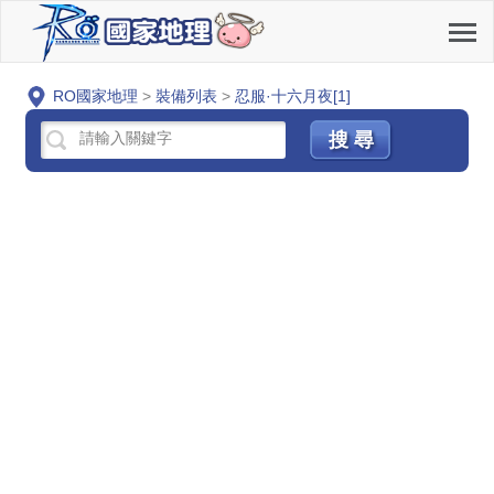
RO國家地理
>
裝備列表
>
忍服·十六月夜[1]