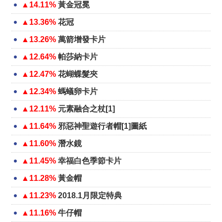
▲14.11%
黃金冠冕
▲13.36%
花冠
▲13.26%
萬箭增發卡片
▲12.64%
帕莎納卡片
▲12.47%
花蝴蝶髮夾
▲12.34%
螞蟻卵卡片
▲12.11%
元素融合之杖[1]
▲11.64%
邪惡神聖遊行者帽[1]圖紙
▲11.60%
潛水鏡
▲11.45%
幸福白色季節卡片
▲11.28%
黃金帽
▲11.23%
2018.1月限定特典
▲11.16%
牛仔帽