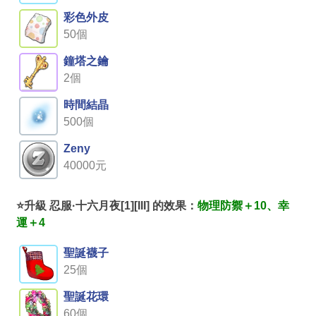
彩色外皮
50個
鐘塔之鑰
2個
時間結晶
500個
Zeny
40000元
⭐升級 忍服·十六月夜[1][III] 的效果：
物理防禦＋10、幸
運＋4
聖誕襪子
25個
聖誕花環
60個