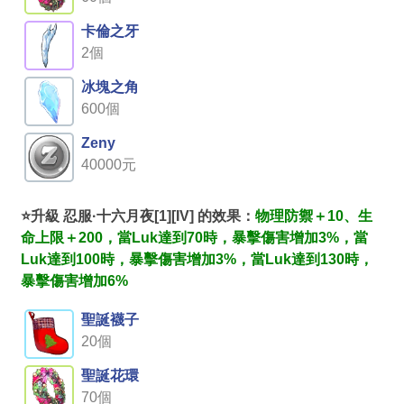
卡倫之牙
2個
冰塊之角
600個
Zeny
40000元
⭐升級 忍服·十六月夜[1][IV] 的效果：
物理防禦＋10、生
命上限＋200，當Luk達到70時，暴擊傷害增加3%，當
Luk達到100時，暴擊傷害增加3%，當Luk達到130時，
暴擊傷害增加6%
聖誕襪子
20個
聖誕花環
70個