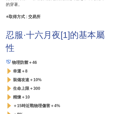
的穿著。
⭐取得方式 : 交易所
忍服·十六月夜[1]的基本屬
性
物理防禦＋46
幸運＋8
裝備攻速＋10%
生命上限＋300
精煉＋10
＋15時近戰物理傷害＋4%