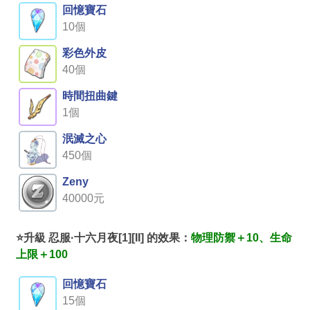
回憶寶石
10個
彩色外皮
40個
時間扭曲鍵
1個
泯滅之心
450個
Zeny
40000元
⭐升級 忍服·十六月夜[1][II] 的效果：
物理防禦＋10、生命
上限＋100
回憶寶石
15個