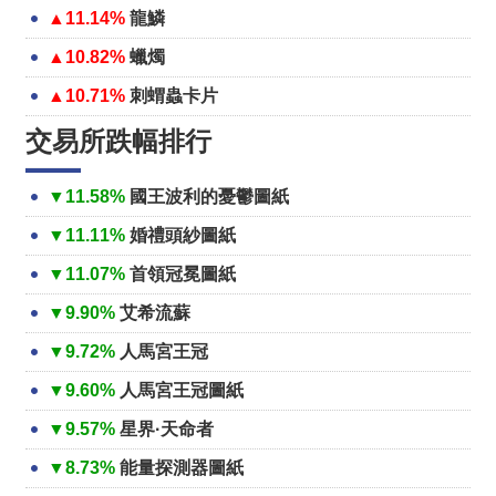
▲11.14%
龍鱗
▲10.82%
蠟燭
▲10.71%
刺蝟蟲卡片
交易所跌幅排行
▼11.58%
國王波利的憂鬱圖紙
▼11.11%
婚禮頭紗圖紙
▼11.07%
首領冠冕圖紙
▼9.90%
艾希流蘇
▼9.72%
人馬宮王冠
▼9.60%
人馬宮王冠圖紙
▼9.57%
星界·天命者
▼8.73%
能量探測器圖紙