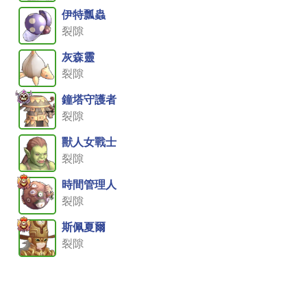
伊特瓢蟲
裂隙
灰森靈
裂隙
鐘塔守護者
裂隙
獸人女戰士
裂隙
時間管理人
裂隙
斯佩夏爾
裂隙