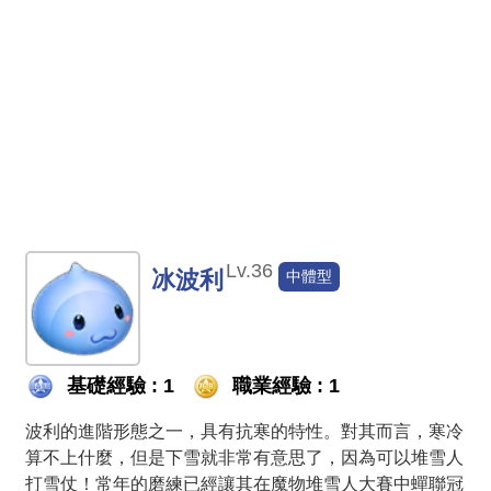
Lv.36
冰波利
中體型
基礎經驗 : 1
職業經驗 : 1
波利的進階形態之一，具有抗寒的特性。對其而言，寒冷
算不上什麼，但是下雪就非常有意思了，因為可以堆雪人
打雪仗！常年的磨練已經讓其在魔物堆雪人大賽中蟬聯冠