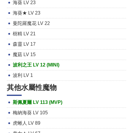
海葵 LV 23
海葵★ LV 23
曼陀羅魔花 LV 22
樹精 LV 21
森靈 LV 17
魔菇 LV 15
波利之王 LV 12 (MINI)
波利 LV 1
其他水屬性魔物
斯佩夏爾 LV 113 (MVP)
梅納海葵 LV 105
虎蜥人 LV 89