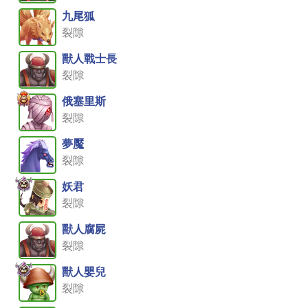
九尾狐
裂隙
獸人戰士長
裂隙
俄塞里斯
裂隙
夢魘
裂隙
妖君
裂隙
獸人腐屍
裂隙
獸人嬰兒
裂隙