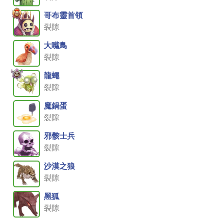
哥布靈首領
裂隙
大嘴鳥
裂隙
龍蠅
裂隙
魔鍋蛋
裂隙
邪骸士兵
裂隙
沙漠之狼
裂隙
黑狐
裂隙