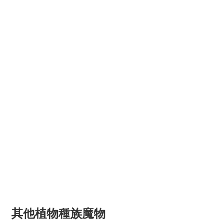
其他植物種族魔物