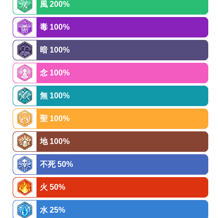
風 200%
毒 100%
暗 100%
念 100%
無 100%
聖 100%
地 100%
不死 50%
火 50%
水 25%