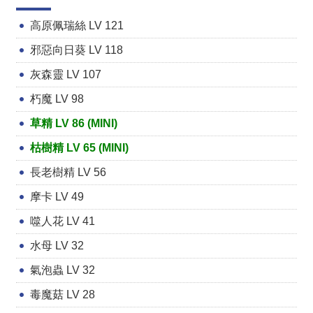
高原佩瑞絲 LV 121
邪惡向日葵 LV 118
灰森靈 LV 107
朽魔 LV 98
草精 LV 86 (MINI)
枯樹精 LV 65 (MINI)
長老樹精 LV 56
摩卡 LV 49
噬人花 LV 41
水母 LV 32
氣泡蟲 LV 32
毒魔菇 LV 28