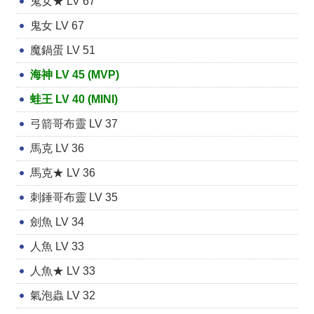
鬼女★ LV 67
鬼女 LV 67
魔鍋蛋 LV 51
海神 LV 45 (MVP)
蛙王 LV 40 (MINI)
弓箭哥布靈 LV 37
馬克 LV 36
馬克★ LV 36
刺錘哥布靈 LV 35
劍魚 LV 34
人魚 LV 33
人魚★ LV 33
氣泡蟲 LV 32