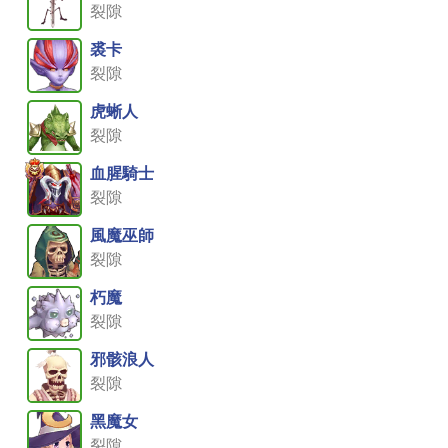
裂隙
裘卡
裂隙
虎蜥人
裂隙
血腥騎士
裂隙
風魔巫師
裂隙
朽魔
裂隙
邪骸浪人
裂隙
黑魔女
裂隙