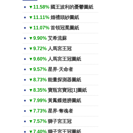
▼11.58%
國王波利的憂鬱圖紙
▼11.11%
婚禮頭紗圖紙
▼11.07%
首領冠冕圖紙
▼9.90%
艾希流蘇
▼9.72%
人馬宮王冠
▼9.60%
人馬宮王冠圖紙
▼9.57%
星界·天命者
▼8.73%
能量探測器圖紙
▼8.35%
寶瓶宮寶冠[1]圖紙
▼7.99%
黃鳳蝶翅膀圖紙
▼7.73%
星界·奪魂者
▼7.57%
獅子宮王冠
▼7.40%
獅子宮王冠圖紙