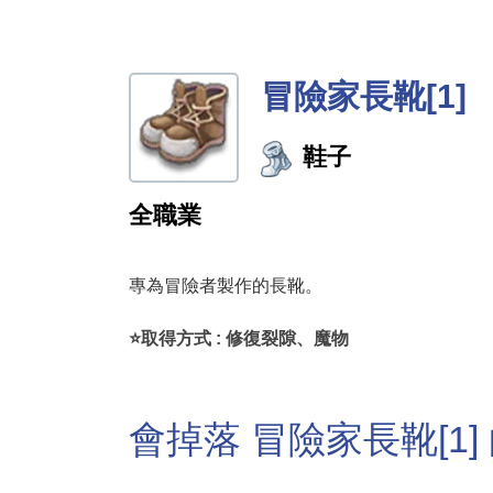
冒險家長靴[1]
鞋子
全職業
專為冒險者製作的長靴。
⭐取得方式 : 修復裂隙、魔物
會掉落 冒險家長靴[1]