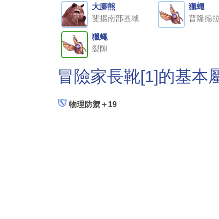
大腳熊
獵蠅
斐揚南部區域
普隆德
獵蠅
裂隙
冒險家長靴[1]的基本
物理防禦＋19