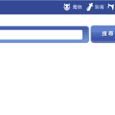
魔物
裝備