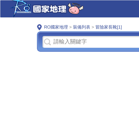
RO國家地理
>
裝備列表
>
冒險家長靴[1]