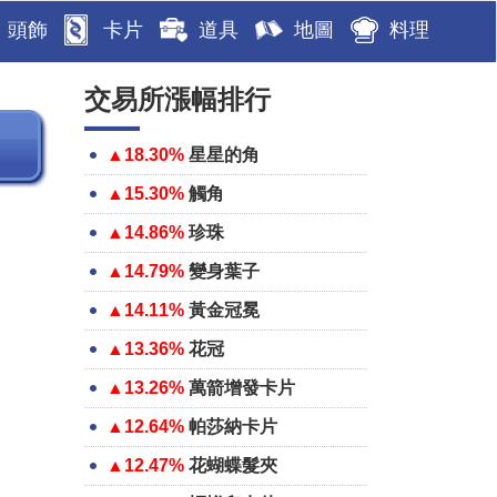
頭飾
卡片
道具
地圖
料理
交易所漲幅排行
▲18.30%
星星的角
▲15.30%
觸角
▲14.86%
珍珠
▲14.79%
變身葉子
▲14.11%
黃金冠冕
▲13.36%
花冠
▲13.26%
萬箭增發卡片
▲12.64%
帕莎納卡片
▲12.47%
花蝴蝶髮夾