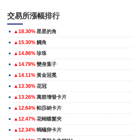
交易所漲幅排行
▲18.30%
星星的角
▲15.30%
觸角
▲14.86%
珍珠
▲14.79%
變身葉子
▲14.11%
黃金冠冕
▲13.36%
花冠
▲13.26%
萬箭增發卡片
▲12.64%
帕莎納卡片
▲12.47%
花蝴蝶髮夾
▲12.34%
螞蟻卵卡片