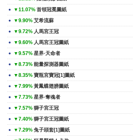
▼11.07%
首領冠冕圖紙
▼9.90%
艾希流蘇
▼9.72%
人馬宮王冠
▼9.60%
人馬宮王冠圖紙
▼9.57%
星界·天命者
▼8.73%
能量探測器圖紙
▼8.35%
寶瓶宮寶冠[1]圖紙
▼7.99%
黃鳳蝶翅膀圖紙
▼7.73%
星界·奪魂者
▼7.57%
獅子宮王冠
▼7.40%
獅子宮王冠圖紙
▼7.29%
兔子頭套[1]圖紙