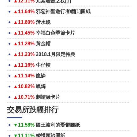
▲12.11%
元素融合之杖[1]
▲11.64%
邪惡神聖遊行者帽[1]圖紙
▲11.60%
潛水鏡
▲11.45%
幸福白色季節卡片
▲11.28%
黃金帽
▲11.23%
2018.1月限定特典
▲11.16%
牛仔帽
▲11.14%
龍鱗
▲10.82%
蠟燭
▲10.71%
刺蝟蟲卡片
交易所跌幅排行
▼11.58%
國王波利的憂鬱圖紙
▼11.11%
婚禮頭紗圖紙