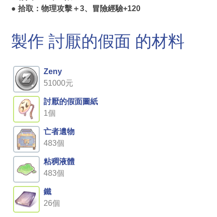
● 拾取：物理攻擊＋3、冒險經驗+120
製作 討厭的假面 的材料
Zeny
51000元
討厭的假面圖紙
1個
亡者遺物
483個
粘稠液體
483個
鐵
26個