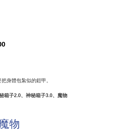
00
要把身體包紮似的鎧甲。
箱子2.0、神秘箱子3.0、魔物
的魔物