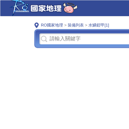
RO國家地理
>
裝備列表
>
水鱗鎧甲[1]