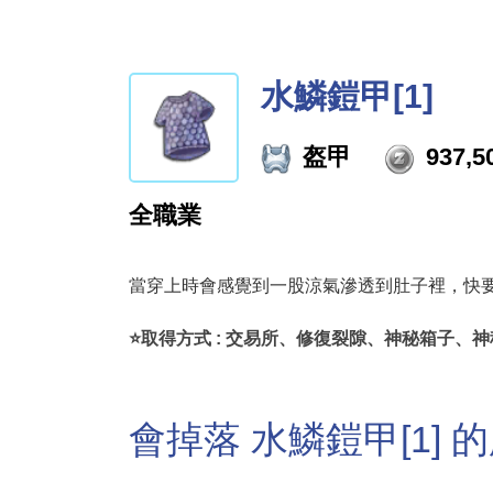
水鱗鎧甲[1]
盔甲
937,5
全職業
當穿上時會感覺到一股涼氣滲透到肚子裡，快
⭐取得方式 : 交易所、修復裂隙、神秘箱子、神秘
會掉落 水鱗鎧甲[1] 