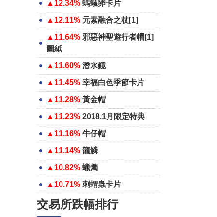
▲12.34%
螞蟻卵卡片
▲12.11%
元素融合之杖[1]
▲11.64%
邪惡神聖遊行者帽[1]
圖紙
▲11.60%
潛水鏡
▲11.45%
幸福白色季節卡片
▲11.28%
黃金帽
▲11.23%
2018.1月限定特典
▲11.16%
牛仔帽
▲11.14%
龍鱗
▲10.82%
蠟燭
▲10.71%
刺蝟蟲卡片
交易所跌幅排行