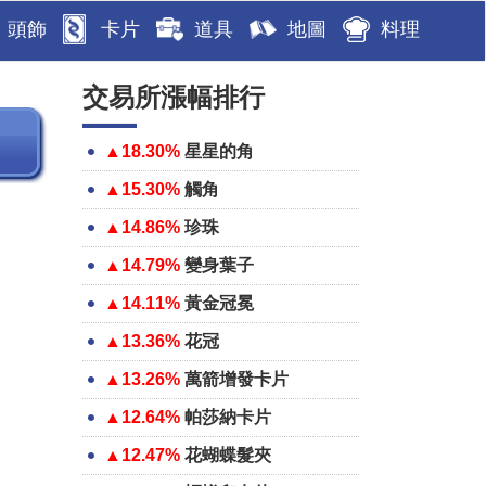
頭飾
卡片
道具
地圖
料理
交易所漲幅排行
▲18.30%
星星的角
▲15.30%
觸角
▲14.86%
珍珠
▲14.79%
變身葉子
▲14.11%
黃金冠冕
▲13.36%
花冠
▲13.26%
萬箭增發卡片
▲12.64%
帕莎納卡片
▲12.47%
花蝴蝶髮夾