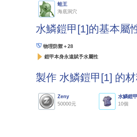
蛙王
海底洞穴
水鱗鎧甲[1]的基本屬
物理防禦＋28
鎧甲本身永遠賦予水屬性
製作 水鱗鎧甲[1] 的
Zeny
水鱗鎧
50000元
10個