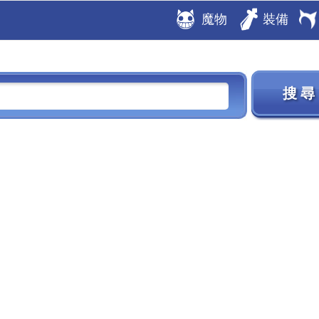
魔物
裝備