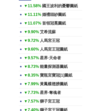
▼11.58%
國王波利的憂鬱圖紙
▼11.11%
婚禮頭紗圖紙
▼11.07%
首領冠冕圖紙
▼9.90%
艾希流蘇
▼9.72%
人馬宮王冠
▼9.60%
人馬宮王冠圖紙
▼9.57%
星界·天命者
▼8.73%
能量探測器圖紙
▼8.35%
寶瓶宮寶冠[1]圖紙
▼7.99%
黃鳳蝶翅膀圖紙
▼7.73%
星界·奪魂者
▼7.57%
獅子宮王冠
▼7.40%
獅子宮王冠圖紙