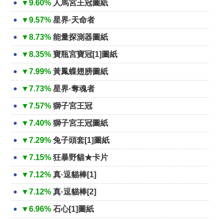
▼9.60%
人馬宮王冠圖紙
▼9.57%
星界·天命者
▼8.73%
能量探測器圖紙
▼8.35%
寶瓶宮寶冠[1]圖紙
▼7.99%
黃鳳蝶翅膀圖紙
▼7.73%
星界·奪魂者
▼7.57%
獅子宮王冠
▼7.40%
獅子宮王冠圖紙
▼7.29%
兔子頭套[1]圖紙
▼7.15%
狂暴野貓★卡片
▼7.12%
真·逗貓棒[1]
▼7.12%
真·逗貓棒[2]
▼6.96%
石心[1]圖紙