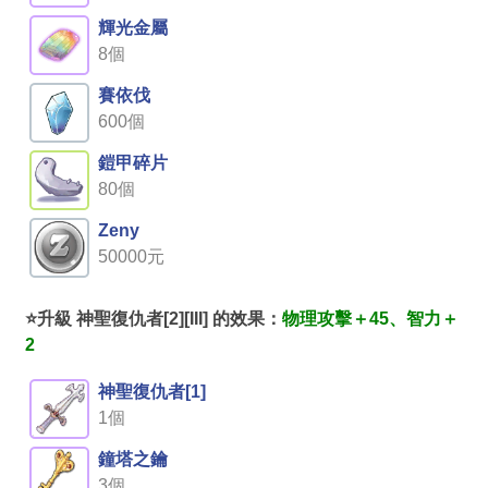
輝光金屬
8個
賽依伐
600個
鎧甲碎片
80個
Zeny
50000元
⭐升級 神聖復仇者[2][III] 的效果：
物理攻擊＋45、智力＋
2
神聖復仇者[1]
1個
鐘塔之鑰
3個