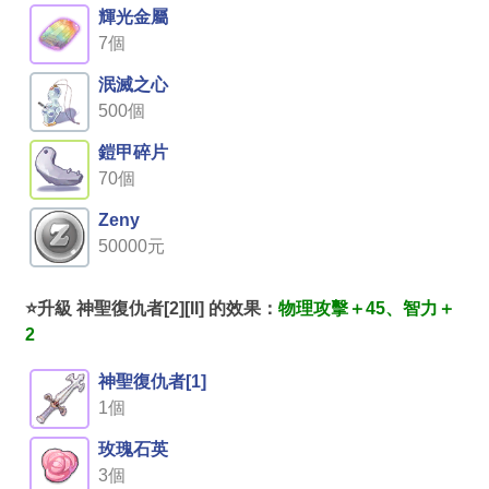
輝光金屬
7個
泯滅之心
500個
鎧甲碎片
70個
Zeny
50000元
⭐升級 神聖復仇者[2][II] 的效果：
物理攻擊＋45、智力＋
2
神聖復仇者[1]
1個
玫瑰石英
3個