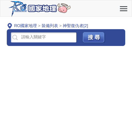
RO國家地理
>
裝備列表
>
神聖復仇者[2]