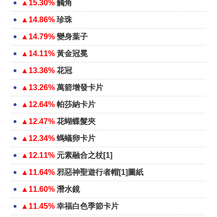
▲15.30%
觸角
▲14.86%
珍珠
▲14.79%
變身葉子
▲14.11%
黃金冠冕
▲13.36%
花冠
▲13.26%
萬箭增發卡片
▲12.64%
帕莎納卡片
▲12.47%
花蝴蝶髮夾
▲12.34%
螞蟻卵卡片
▲12.11%
元素融合之杖[1]
▲11.64%
邪惡神聖遊行者帽[1]圖紙
▲11.60%
潛水鏡
▲11.45%
幸福白色季節卡片