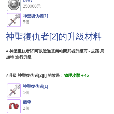
Zeny
250000元
神聖復仇者[1]
5個
神聖復仇者[2]的升級材料
● 神聖復仇者[2]可以透過
艾爾帕蘭武器升級商 - 皮諾·烏
加特
進行升級
⭐升級 神聖復仇者[2][I] 的效果：
物理攻擊＋45
神聖復仇者[1]
1個
緞帶
2個