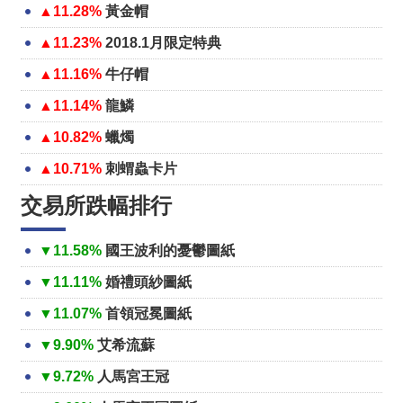
▲11.28%
黃金帽
▲11.23%
2018.1月限定特典
▲11.16%
牛仔帽
▲11.14%
龍鱗
▲10.82%
蠟燭
▲10.71%
刺蝟蟲卡片
交易所跌幅排行
▼11.58%
國王波利的憂鬱圖紙
▼11.11%
婚禮頭紗圖紙
▼11.07%
首領冠冕圖紙
▼9.90%
艾希流蘇
▼9.72%
人馬宮王冠