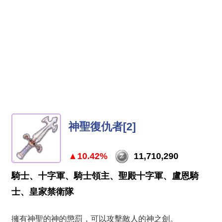
神聖復仇者[2]
▲10.42%
11,710,290
騎士、十字軍、騎士領主、聖殿十字軍、盧恩騎
士、皇家禁衛隊
擁有神聖的神的懲罰，可以攻擊敵人的神之劍。