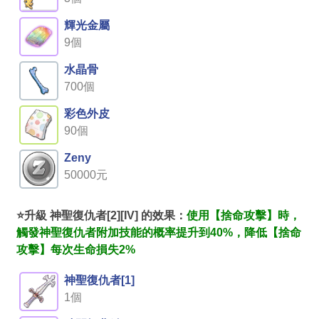
輝光金屬
9個
水晶骨
700個
彩色外皮
90個
Zeny
50000元
⭐升級 神聖復仇者[2][IV] 的效果：
使用【捨命攻擊】時，
觸發神聖復仇者附加技能的概率提升到40%，降低【捨命
攻擊】每次生命損失2%
神聖復仇者[1]
1個