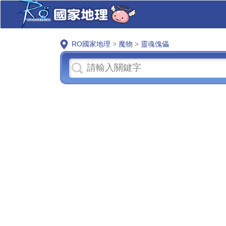
RO國家地理
>
魔物
>
靈魂傀儡