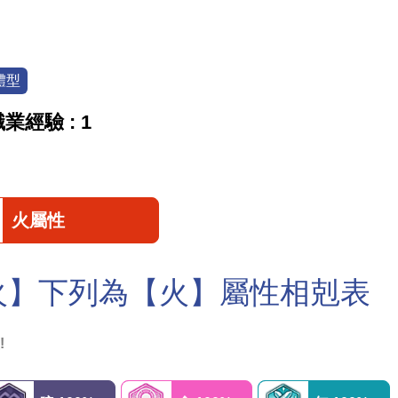
體型
業經驗 : 1
火屬性
火】下列為【火】屬性相剋表
!