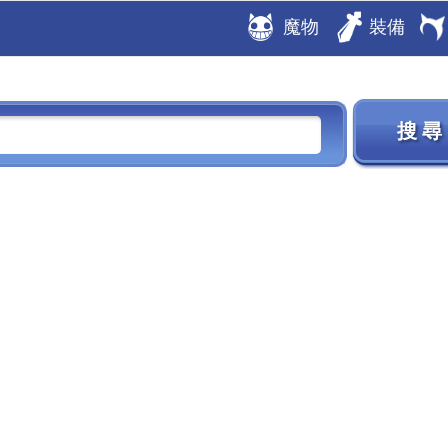
魔物
裝備