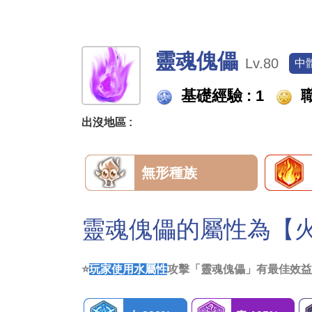
靈魂傀儡
Lv.80
中
基礎經驗 : 1
職
出沒地區 :
無形種族
靈魂傀儡的屬性為【
⭐
玩家使用水屬性
攻擊「靈魂傀儡」有最佳效益