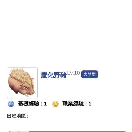
Lv.10
魔化野豬
大體型
基礎經驗 : 1
職業經驗 : 1
出沒地區 :