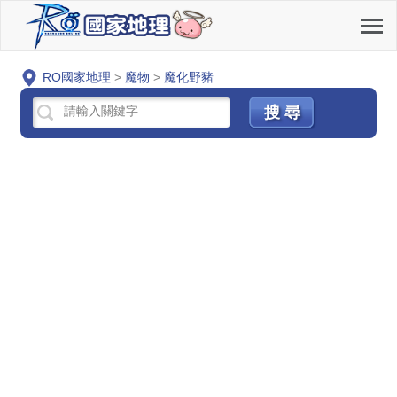
RO國家地理
>
魔物
>
魔化野豬