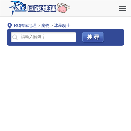
RO國家地理
>
魔物
>
冰暴騎士