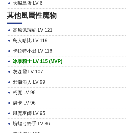
大嘴鳥蛋 LV 6
其他風屬性魔物
高原佩瑞絲 LV 121
鳥人哈比 LV 119
卡拉特小丑 LV 116
冰暴騎士 LV 115 (MVP)
灰森靈 LV 107
邪骸浪人 LV 99
朽魔 LV 98
裘卡 LV 96
風魔巫師 LV 95
蝙蝠弓箭手 LV 86