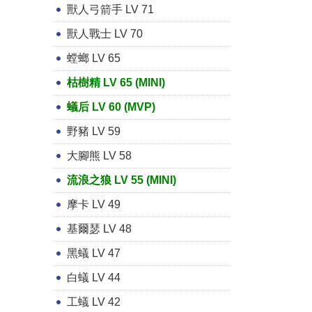
獸人弓箭手 LV 71
獸人戰士 LV 70
螳螂 LV 65
枯樹精 LV 65 (MINI)
蟻后 LV 60 (MVP)
野豬 LV 59
大腳熊 LV 58
流浪之狼 LV 55 (MINI)
摩卡 LV 49
基爾瑟 LV 48
黑蟻 LV 47
白蟻 LV 44
工蟻 LV 42