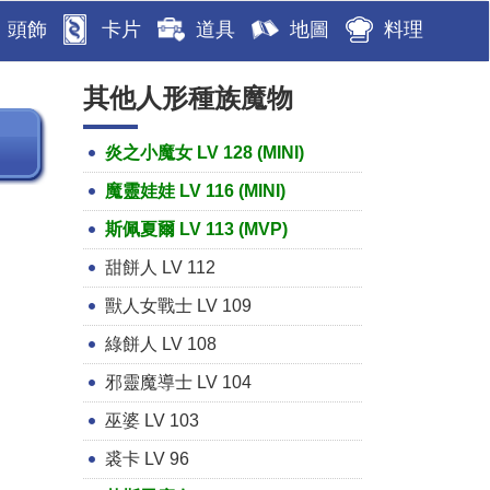
頭飾
卡片
道具
地圖
料理
其他人形種族魔物
炎之小魔女 LV 128 (MINI)
魔靈娃娃 LV 116 (MINI)
斯佩夏爾 LV 113 (MVP)
甜餅人 LV 112
獸人女戰士 LV 109
綠餅人 LV 108
邪靈魔導士 LV 104
巫婆 LV 103
裘卡 LV 96