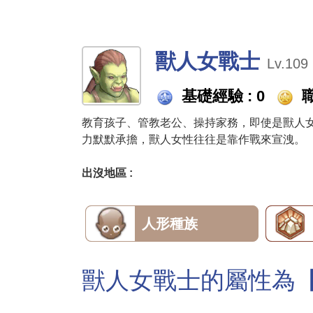
獸人女戰士
Lv.109
基礎經驗 : 0
職
教育孩子、管教老公、操持家務，即使是獸人
力默默承擔，獸人女性往往是靠作戰來宣洩。
出沒地區 :
人形種族
獸人女戰士的屬性為