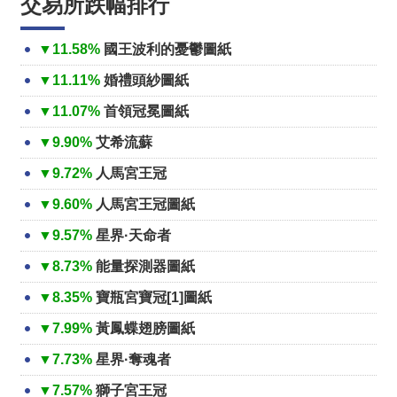
交易所跌幅排行
▼11.58%
國王波利的憂鬱圖紙
▼11.11%
婚禮頭紗圖紙
▼11.07%
首領冠冕圖紙
▼9.90%
艾希流蘇
▼9.72%
人馬宮王冠
▼9.60%
人馬宮王冠圖紙
▼9.57%
星界·天命者
▼8.73%
能量探測器圖紙
▼8.35%
寶瓶宮寶冠[1]圖紙
▼7.99%
黃鳳蝶翅膀圖紙
▼7.73%
星界·奪魂者
▼7.57%
獅子宮王冠