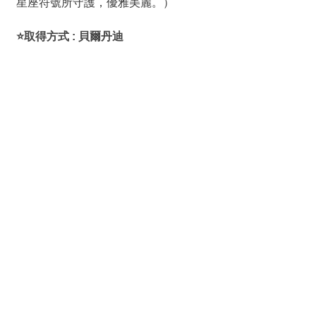
星座符號所守護，優雅美麗。）
⭐取得方式 : 貝爾丹迪