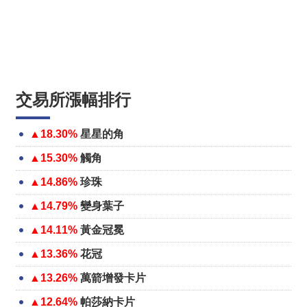
交易所漲幅排行
▲18.30%
星星的角
▲15.30%
觸角
▲14.86%
珍珠
▲14.79%
變身葉子
▲14.11%
黃金冠冕
▲13.36%
花冠
▲13.26%
萬箭增發卡片
▲12.64%
帕莎納卡片