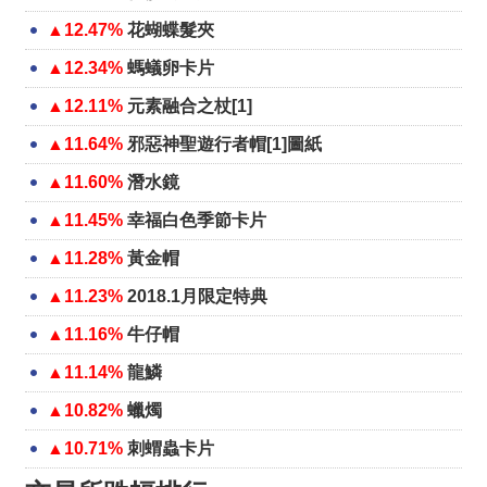
▲12.47%
花蝴蝶髮夾
▲12.34%
螞蟻卵卡片
▲12.11%
元素融合之杖[1]
▲11.64%
邪惡神聖遊行者帽[1]圖紙
▲11.60%
潛水鏡
▲11.45%
幸福白色季節卡片
▲11.28%
黃金帽
▲11.23%
2018.1月限定特典
▲11.16%
牛仔帽
▲11.14%
龍鱗
▲10.82%
蠟燭
▲10.71%
刺蝟蟲卡片