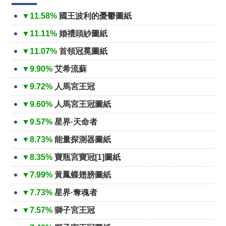
▼11.58%
國王波利的憂鬱圖紙
▼11.11%
婚禮頭紗圖紙
▼11.07%
首領冠冕圖紙
▼9.90%
艾希流蘇
▼9.72%
人馬宮王冠
▼9.60%
人馬宮王冠圖紙
▼9.57%
星界·天命者
▼8.73%
能量探測器圖紙
▼8.35%
寶瓶宮寶冠[1]圖紙
▼7.99%
黃鳳蝶翅膀圖紙
▼7.73%
星界·奪魂者
▼7.57%
獅子宮王冠