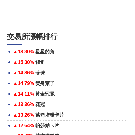
交易所漲幅排行
▲18.30%
星星的角
▲15.30%
觸角
▲14.86%
珍珠
▲14.79%
變身葉子
▲14.11%
黃金冠冕
▲13.36%
花冠
▲13.26%
萬箭增發卡片
▲12.64%
帕莎納卡片