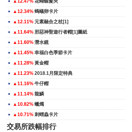
▲12.47%
花蝴蝶髮夾
▲12.34%
螞蟻卵卡片
▲12.11%
元素融合之杖[1]
▲11.64%
邪惡神聖遊行者帽[1]圖紙
▲11.60%
潛水鏡
▲11.45%
幸福白色季節卡片
▲11.28%
黃金帽
▲11.23%
2018.1月限定特典
▲11.16%
牛仔帽
▲11.14%
龍鱗
▲10.82%
蠟燭
▲10.71%
刺蝟蟲卡片
交易所跌幅排行