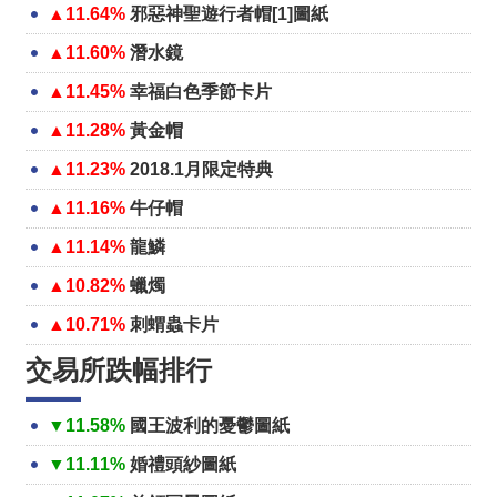
▲11.64%
邪惡神聖遊行者帽[1]圖紙
▲11.60%
潛水鏡
▲11.45%
幸福白色季節卡片
▲11.28%
黃金帽
▲11.23%
2018.1月限定特典
▲11.16%
牛仔帽
▲11.14%
龍鱗
▲10.82%
蠟燭
▲10.71%
刺蝟蟲卡片
交易所跌幅排行
▼11.58%
國王波利的憂鬱圖紙
▼11.11%
婚禮頭紗圖紙