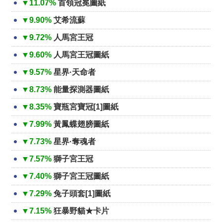
▼11.07%
首領冠冕圖紙
▼9.90%
艾希流蘇
▼9.72%
人馬宮王冠
▼9.60%
人馬宮王冠圖紙
▼9.57%
星界·天命者
▼8.73%
能量探測器圖紙
▼8.35%
寶瓶宮寶冠[1]圖紙
▼7.99%
黃鳳蝶翅膀圖紙
▼7.73%
星界·奪魂者
▼7.57%
獅子宮王冠
▼7.40%
獅子宮王冠圖紙
▼7.29%
兔子頭套[1]圖紙
▼7.15%
狂暴野貓★卡片