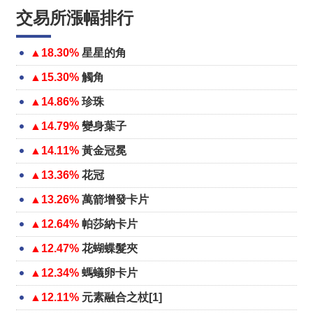
交易所漲幅排行
▲18.30%
星星的角
▲15.30%
觸角
▲14.86%
珍珠
▲14.79%
變身葉子
▲14.11%
黃金冠冕
▲13.36%
花冠
▲13.26%
萬箭增發卡片
▲12.64%
帕莎納卡片
▲12.47%
花蝴蝶髮夾
▲12.34%
螞蟻卵卡片
▲12.11%
元素融合之杖[1]