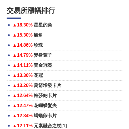
交易所漲幅排行
▲18.30%
星星的角
▲15.30%
觸角
▲14.86%
珍珠
▲14.79%
變身葉子
▲14.11%
黃金冠冕
▲13.36%
花冠
▲13.26%
萬箭增發卡片
▲12.64%
帕莎納卡片
▲12.47%
花蝴蝶髮夾
▲12.34%
螞蟻卵卡片
▲12.11%
元素融合之杖[1]