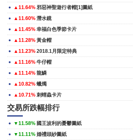
▲11.64%
邪惡神聖遊行者帽[1]圖紙
▲11.60%
潛水鏡
▲11.45%
幸福白色季節卡片
▲11.28%
黃金帽
▲11.23%
2018.1月限定特典
▲11.16%
牛仔帽
▲11.14%
龍鱗
▲10.82%
蠟燭
▲10.71%
刺蝟蟲卡片
交易所跌幅排行
▼11.58%
國王波利的憂鬱圖紙
▼11.11%
婚禮頭紗圖紙