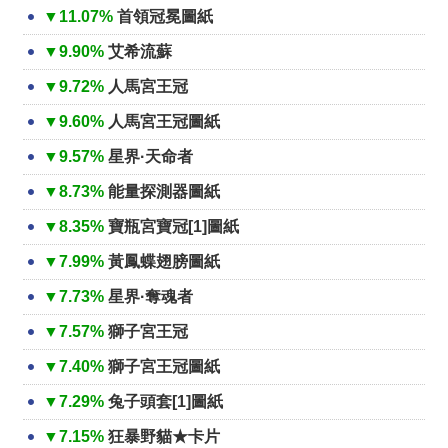
▼11.07%
首領冠冕圖紙
▼9.90%
艾希流蘇
▼9.72%
人馬宮王冠
▼9.60%
人馬宮王冠圖紙
▼9.57%
星界·天命者
▼8.73%
能量探測器圖紙
▼8.35%
寶瓶宮寶冠[1]圖紙
▼7.99%
黃鳳蝶翅膀圖紙
▼7.73%
星界·奪魂者
▼7.57%
獅子宮王冠
▼7.40%
獅子宮王冠圖紙
▼7.29%
兔子頭套[1]圖紙
▼7.15%
狂暴野貓★卡片