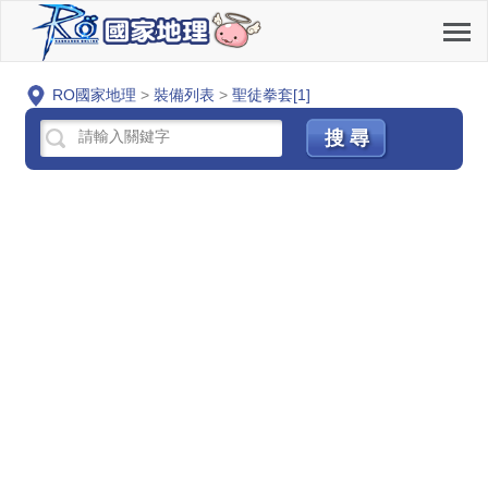
RO國家地理
>
裝備列表
>
聖徒拳套[1]