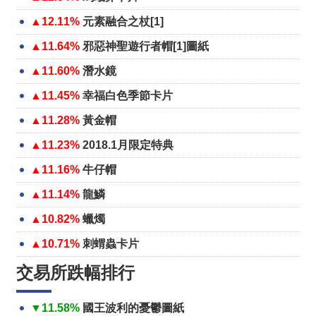
▲12.11%
元素融合之杖[1]
▲11.64%
邪惡神聖遊行者帽[1]圖紙
▲11.60%
潛水鏡
▲11.45%
幸福白色季節卡片
▲11.28%
黃金帽
▲11.23%
2018.1月限定特典
▲11.16%
牛仔帽
▲11.14%
龍鱗
▲10.82%
蠟燭
▲10.71%
刺蝟蟲卡片
交易所跌幅排行
▼11.58%
國王波利的憂鬱圖紙