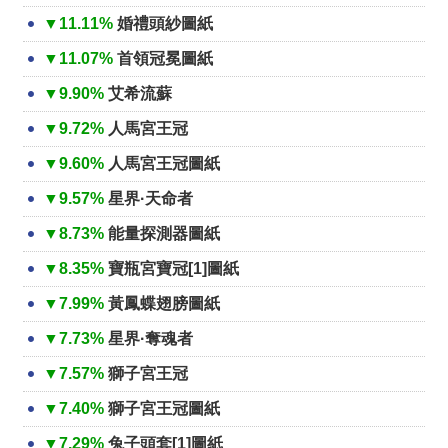
▼11.11%
婚禮頭紗圖紙
▼11.07%
首領冠冕圖紙
▼9.90%
艾希流蘇
▼9.72%
人馬宮王冠
▼9.60%
人馬宮王冠圖紙
▼9.57%
星界·天命者
▼8.73%
能量探測器圖紙
▼8.35%
寶瓶宮寶冠[1]圖紙
▼7.99%
黃鳳蝶翅膀圖紙
▼7.73%
星界·奪魂者
▼7.57%
獅子宮王冠
▼7.40%
獅子宮王冠圖紙
▼7.29%
兔子頭套[1]圖紙