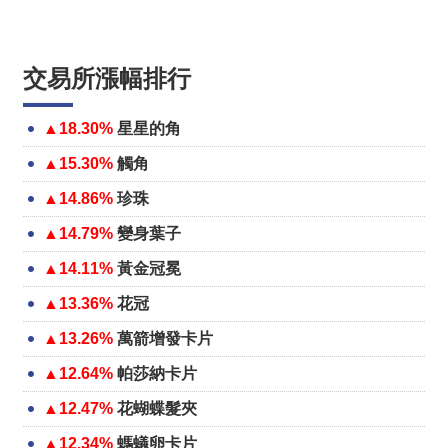
交易所漲幅排行
▲18.30%
星星的角
▲15.30%
觸角
▲14.86%
珍珠
▲14.79%
變身葉子
▲14.11%
黃金冠冕
▲13.36%
花冠
▲13.26%
萬箭增發卡片
▲12.64%
帕莎納卡片
▲12.47%
花蝴蝶髮夾
▲12.34%
螞蟻卵卡片