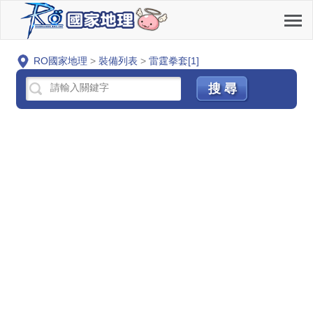
RO國家地理
>
裝備列表
>
雷霆拳套[1]