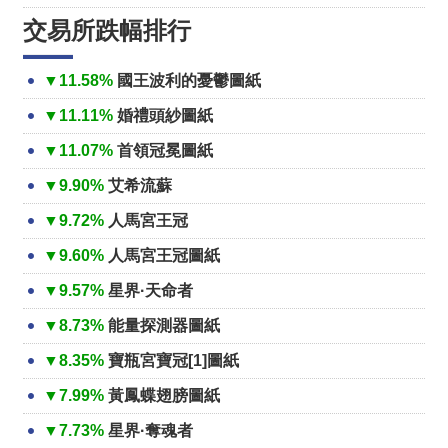
交易所跌幅排行
▼11.58%
國王波利的憂鬱圖紙
▼11.11%
婚禮頭紗圖紙
▼11.07%
首領冠冕圖紙
▼9.90%
艾希流蘇
▼9.72%
人馬宮王冠
▼9.60%
人馬宮王冠圖紙
▼9.57%
星界·天命者
▼8.73%
能量探測器圖紙
▼8.35%
寶瓶宮寶冠[1]圖紙
▼7.99%
黃鳳蝶翅膀圖紙
▼7.73%
星界·奪魂者