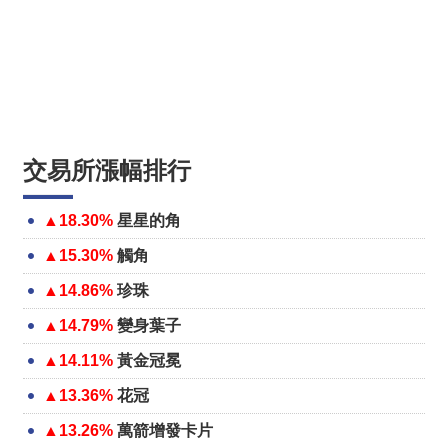
交易所漲幅排行
▲18.30%
星星的角
▲15.30%
觸角
▲14.86%
珍珠
▲14.79%
變身葉子
▲14.11%
黃金冠冕
▲13.36%
花冠
▲13.26%
萬箭增發卡片