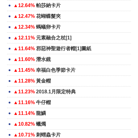
▲12.64%
帕莎納卡片
▲12.47%
花蝴蝶髮夾
▲12.34%
螞蟻卵卡片
▲12.11%
元素融合之杖[1]
▲11.64%
邪惡神聖遊行者帽[1]圖紙
▲11.60%
潛水鏡
▲11.45%
幸福白色季節卡片
▲11.28%
黃金帽
▲11.23%
2018.1月限定特典
▲11.16%
牛仔帽
▲11.14%
龍鱗
▲10.82%
蠟燭
▲10.71%
刺蝟蟲卡片