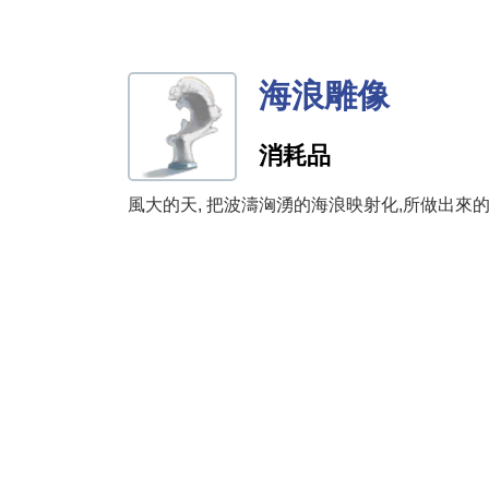
海浪雕像
消耗品
風大的天, 把波濤洶湧的海浪映射化,所做出來