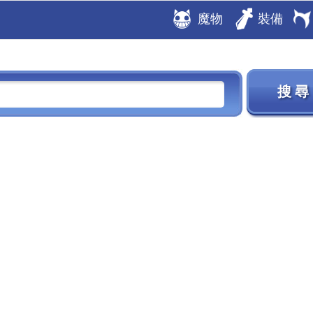
魔物
裝備