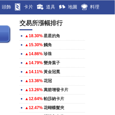
頭飾
卡片
道具
地圖
料理
交易所漲幅排行
▲18.30%
星星的角
▲15.30%
觸角
▲14.86%
珍珠
▲14.79%
變身葉子
▲14.11%
黃金冠冕
▲13.36%
花冠
▲13.26%
萬箭增發卡片
▲12.64%
帕莎納卡片
▲12.47%
花蝴蝶髮夾