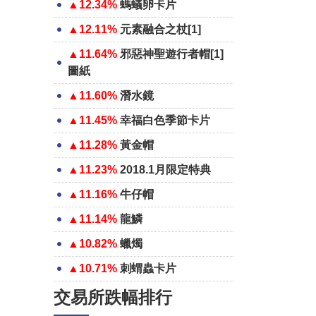
▲12.34%
螞蟻卵卡片
▲12.11%
元素融合之杖[1]
▲11.64%
邪惡神聖遊行者帽[1]
圖紙
▲11.60%
潛水鏡
▲11.45%
幸福白色季節卡片
▲11.28%
黃金帽
▲11.23%
2018.1月限定特典
▲11.16%
牛仔帽
▲11.14%
龍鱗
▲10.82%
蠟燭
▲10.71%
刺蝟蟲卡片
交易所跌幅排行