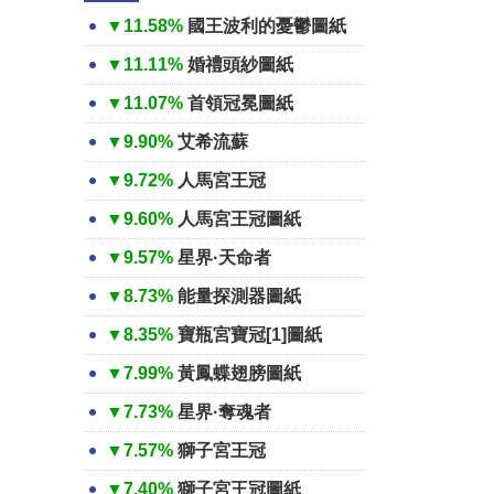
▼11.58%
國王波利的憂鬱圖紙
▼11.11%
婚禮頭紗圖紙
▼11.07%
首領冠冕圖紙
▼9.90%
艾希流蘇
▼9.72%
人馬宮王冠
▼9.60%
人馬宮王冠圖紙
▼9.57%
星界·天命者
▼8.73%
能量探測器圖紙
▼8.35%
寶瓶宮寶冠[1]圖紙
▼7.99%
黃鳳蝶翅膀圖紙
▼7.73%
星界·奪魂者
▼7.57%
獅子宮王冠
▼7.40%
獅子宮王冠圖紙