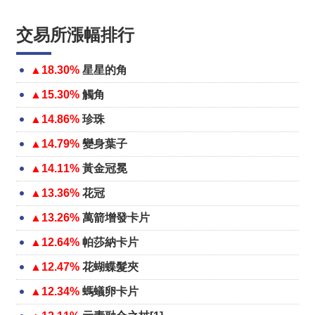
交易所漲幅排行
▲18.30%
星星的角
▲15.30%
觸角
▲14.86%
珍珠
▲14.79%
變身葉子
▲14.11%
黃金冠冕
▲13.36%
花冠
▲13.26%
萬箭增發卡片
▲12.64%
帕莎納卡片
▲12.47%
花蝴蝶髮夾
▲12.34%
螞蟻卵卡片