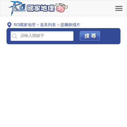
RO國家地理
>
道具列表
>
提爾鋒殘片