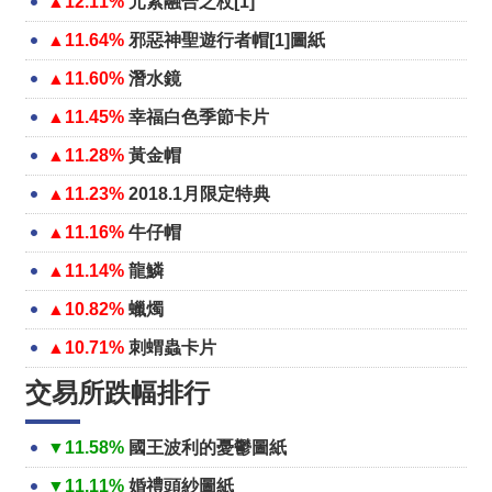
▲12.11%
元素融合之杖[1]
▲11.64%
邪惡神聖遊行者帽[1]圖紙
▲11.60%
潛水鏡
▲11.45%
幸福白色季節卡片
▲11.28%
黃金帽
▲11.23%
2018.1月限定特典
▲11.16%
牛仔帽
▲11.14%
龍鱗
▲10.82%
蠟燭
▲10.71%
刺蝟蟲卡片
交易所跌幅排行
▼11.58%
國王波利的憂鬱圖紙
▼11.11%
婚禮頭紗圖紙