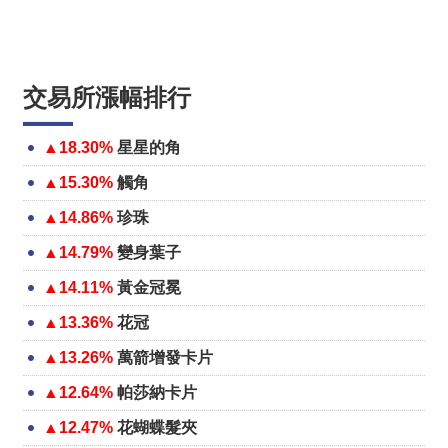
交易所漲幅排行
▲18.30%
星星的角
▲15.30%
觸角
▲14.86%
珍珠
▲14.79%
變身葉子
▲14.11%
黃金冠冕
▲13.36%
花冠
▲13.26%
萬箭增發卡片
▲12.64%
帕莎納卡片
▲12.47%
花蝴蝶髮夾