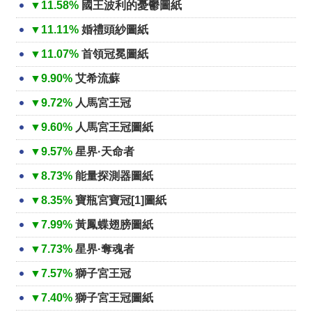
▼11.58%
國王波利的憂鬱圖紙
▼11.11%
婚禮頭紗圖紙
▼11.07%
首領冠冕圖紙
▼9.90%
艾希流蘇
▼9.72%
人馬宮王冠
▼9.60%
人馬宮王冠圖紙
▼9.57%
星界·天命者
▼8.73%
能量探測器圖紙
▼8.35%
寶瓶宮寶冠[1]圖紙
▼7.99%
黃鳳蝶翅膀圖紙
▼7.73%
星界·奪魂者
▼7.57%
獅子宮王冠
▼7.40%
獅子宮王冠圖紙