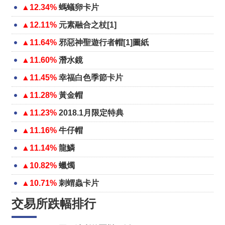
▲12.34%
螞蟻卵卡片
▲12.11%
元素融合之杖[1]
▲11.64%
邪惡神聖遊行者帽[1]圖紙
▲11.60%
潛水鏡
▲11.45%
幸福白色季節卡片
▲11.28%
黃金帽
▲11.23%
2018.1月限定特典
▲11.16%
牛仔帽
▲11.14%
龍鱗
▲10.82%
蠟燭
▲10.71%
刺蝟蟲卡片
交易所跌幅排行