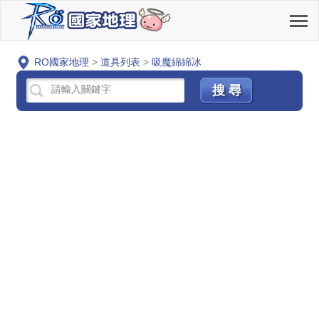
RO國家地理
>
道具列表
>
吸魔綿綿冰