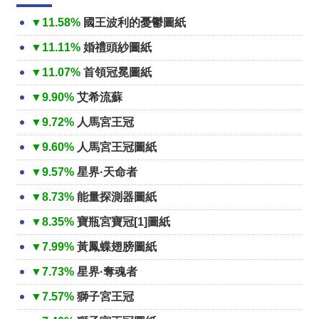
▼11.58%
國王波利的憂鬱圖紙
▼11.11%
婚禮頭紗圖紙
▼11.07%
首領冠冕圖紙
▼9.90%
艾希流蘇
▼9.72%
人馬宮王冠
▼9.60%
人馬宮王冠圖紙
▼9.57%
星界·天命者
▼8.73%
能量探測器圖紙
▼8.35%
寶瓶宮寶冠[1]圖紙
▼7.99%
黃鳳蝶翅膀圖紙
▼7.73%
星界·奪魂者
▼7.57%
獅子宮王冠