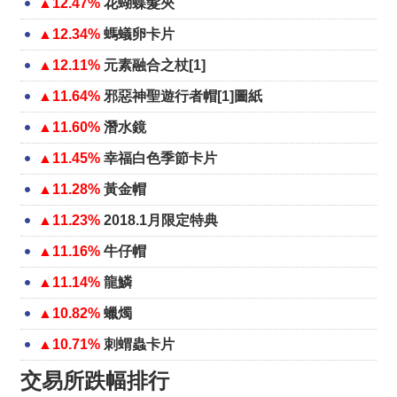
▲12.47%
花蝴蝶髮夾
▲12.34%
螞蟻卵卡片
▲12.11%
元素融合之杖[1]
▲11.64%
邪惡神聖遊行者帽[1]圖紙
▲11.60%
潛水鏡
▲11.45%
幸福白色季節卡片
▲11.28%
黃金帽
▲11.23%
2018.1月限定特典
▲11.16%
牛仔帽
▲11.14%
龍鱗
▲10.82%
蠟燭
▲10.71%
刺蝟蟲卡片
交易所跌幅排行