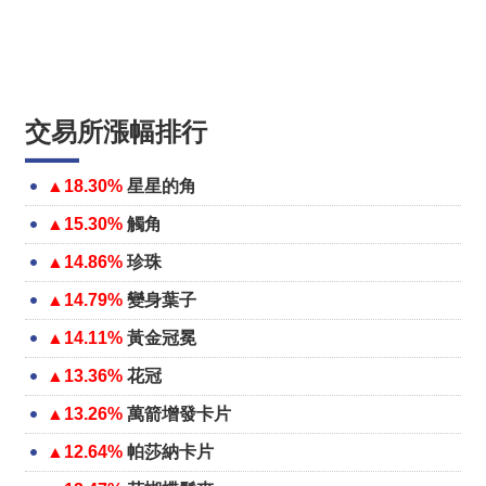
交易所漲幅排行
▲18.30%
星星的角
▲15.30%
觸角
▲14.86%
珍珠
▲14.79%
變身葉子
▲14.11%
黃金冠冕
▲13.36%
花冠
▲13.26%
萬箭增發卡片
▲12.64%
帕莎納卡片