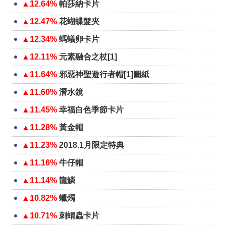
▲12.64%
帕莎納卡片
▲12.47%
花蝴蝶髮夾
▲12.34%
螞蟻卵卡片
▲12.11%
元素融合之杖[1]
▲11.64%
邪惡神聖遊行者帽[1]圖紙
▲11.60%
潛水鏡
▲11.45%
幸福白色季節卡片
▲11.28%
黃金帽
▲11.23%
2018.1月限定特典
▲11.16%
牛仔帽
▲11.14%
龍鱗
▲10.82%
蠟燭
▲10.71%
刺蝟蟲卡片