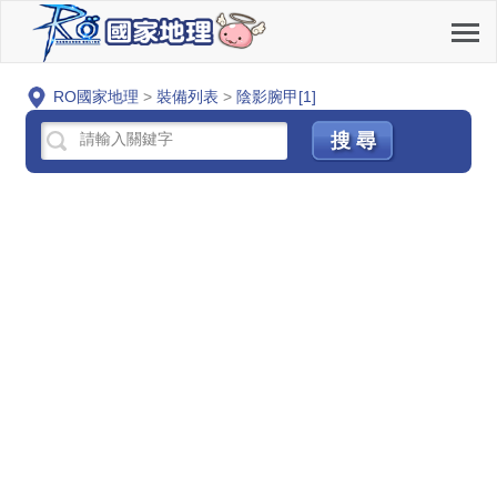
RO國家地理
>
裝備列表
>
陰影腕甲[1]