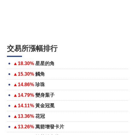
交易所漲幅排行
▲18.30%
星星的角
▲15.30%
觸角
▲14.86%
珍珠
▲14.79%
變身葉子
▲14.11%
黃金冠冕
▲13.36%
花冠
▲13.26%
萬箭增發卡片