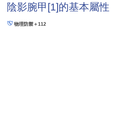
陰影腕甲[1]的基本屬性
物理防禦＋112