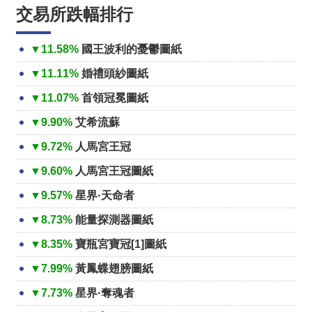
交易所跌幅排行
▼11.58%
國王波利的憂鬱圖紙
▼11.11%
婚禮頭紗圖紙
▼11.07%
首領冠冕圖紙
▼9.90%
艾希流蘇
▼9.72%
人馬宮王冠
▼9.60%
人馬宮王冠圖紙
▼9.57%
星界·天命者
▼8.73%
能量探測器圖紙
▼8.35%
寶瓶宮寶冠[1]圖紙
▼7.99%
黃鳳蝶翅膀圖紙
▼7.73%
星界·奪魂者