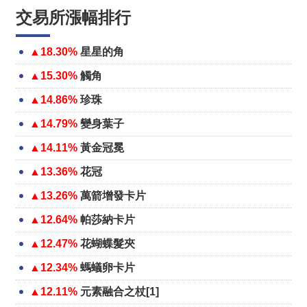
交易所漲幅排行
▲18.30%
星星的角
▲15.30%
觸角
▲14.86%
珍珠
▲14.79%
變身葉子
▲14.11%
黃金冠冕
▲13.36%
花冠
▲13.26%
萬箭增發卡片
▲12.64%
帕莎納卡片
▲12.47%
花蝴蝶髮夾
▲12.34%
螞蟻卵卡片
▲12.11%
元素融合之杖[1]