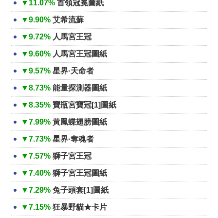
▼11.07%
首領冠冕圖紙
▼9.90%
艾希流蘇
▼9.72%
人馬宮王冠
▼9.60%
人馬宮王冠圖紙
▼9.57%
星界·天命者
▼8.73%
能量探測器圖紙
▼8.35%
寶瓶宮寶冠[1]圖紙
▼7.99%
黃鳳蝶翅膀圖紙
▼7.73%
星界·奪魂者
▼7.57%
獅子宮王冠
▼7.40%
獅子宮王冠圖紙
▼7.29%
兔子頭套[1]圖紙
▼7.15%
狂暴野貓★卡片