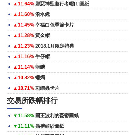
▲11.64%
邪惡神聖遊行者帽[1]圖紙
▲11.60%
潛水鏡
▲11.45%
幸福白色季節卡片
▲11.28%
黃金帽
▲11.23%
2018.1月限定特典
▲11.16%
牛仔帽
▲11.14%
龍鱗
▲10.82%
蠟燭
▲10.71%
刺蝟蟲卡片
交易所跌幅排行
▼11.58%
國王波利的憂鬱圖紙
▼11.11%
婚禮頭紗圖紙