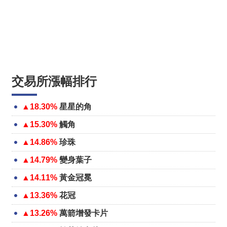
交易所漲幅排行
▲18.30%
星星的角
▲15.30%
觸角
▲14.86%
珍珠
▲14.79%
變身葉子
▲14.11%
黃金冠冕
▲13.36%
花冠
▲13.26%
萬箭增發卡片