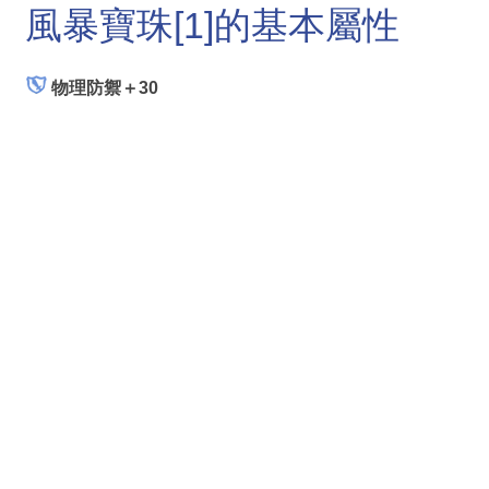
風暴寶珠[1]的基本屬性
物理防禦＋30