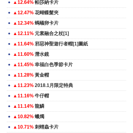
▲12.64%
帕莎納卡片
▲12.47%
花蝴蝶髮夾
▲12.34%
螞蟻卵卡片
▲12.11%
元素融合之杖[1]
▲11.64%
邪惡神聖遊行者帽[1]圖紙
▲11.60%
潛水鏡
▲11.45%
幸福白色季節卡片
▲11.28%
黃金帽
▲11.23%
2018.1月限定特典
▲11.16%
牛仔帽
▲11.14%
龍鱗
▲10.82%
蠟燭
▲10.71%
刺蝟蟲卡片