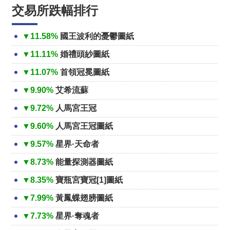
交易所跌幅排行
▼11.58%
國王波利的憂鬱圖紙
▼11.11%
婚禮頭紗圖紙
▼11.07%
首領冠冕圖紙
▼9.90%
艾希流蘇
▼9.72%
人馬宮王冠
▼9.60%
人馬宮王冠圖紙
▼9.57%
星界·天命者
▼8.73%
能量探測器圖紙
▼8.35%
寶瓶宮寶冠[1]圖紙
▼7.99%
黃鳳蝶翅膀圖紙
▼7.73%
星界·奪魂者