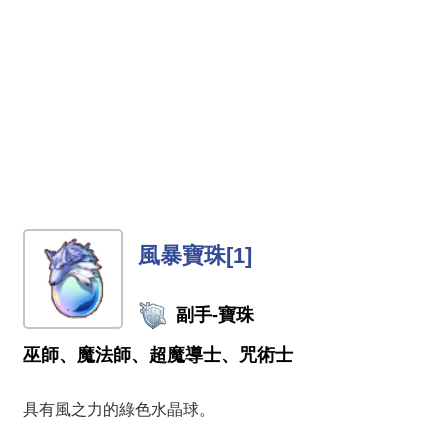
風暴寶珠[1]
副手-寶珠
巫師、魔法師、超魔導士、咒術士
具有風之力的綠色水晶球。