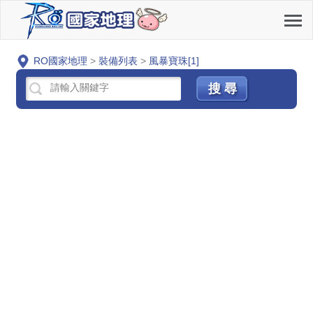
RO國家地理
>
裝備列表
>
風暴寶珠[1]