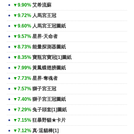
▼9.90%
艾希流蘇
▼9.72%
人馬宮王冠
▼9.60%
人馬宮王冠圖紙
▼9.57%
星界·天命者
▼8.73%
能量探測器圖紙
▼8.35%
寶瓶宮寶冠[1]圖紙
▼7.99%
黃鳳蝶翅膀圖紙
▼7.73%
星界·奪魂者
▼7.57%
獅子宮王冠
▼7.40%
獅子宮王冠圖紙
▼7.29%
兔子頭套[1]圖紙
▼7.15%
狂暴野貓★卡片
▼7.12%
真·逗貓棒[1]