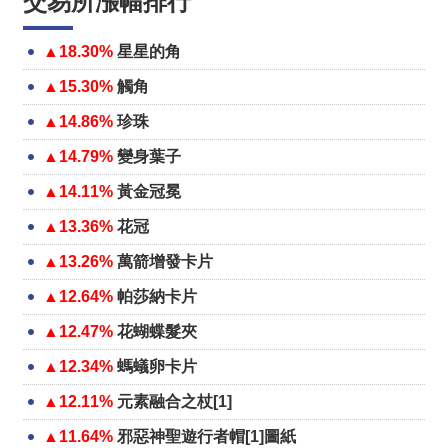
交易所漲幅排行
▲18.30%
星星的角
▲15.30%
觸角
▲14.86%
珍珠
▲14.79%
變身葉子
▲14.11%
黃金冠冕
▲13.36%
花冠
▲13.26%
萬箭增發卡片
▲12.64%
帕莎納卡片
▲12.47%
花蝴蝶髮夾
▲12.34%
螞蟻卵卡片
▲12.11%
元素融合之杖[1]
▲11.64%
邪惡神聖遊行者帽[1]圖紙