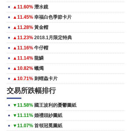
▲11.60%
潛水鏡
▲11.45%
幸福白色季節卡片
▲11.28%
黃金帽
▲11.23%
2018.1月限定特典
▲11.16%
牛仔帽
▲11.14%
龍鱗
▲10.82%
蠟燭
▲10.71%
刺蝟蟲卡片
交易所跌幅排行
▼11.58%
國王波利的憂鬱圖紙
▼11.11%
婚禮頭紗圖紙
▼11.07%
首領冠冕圖紙