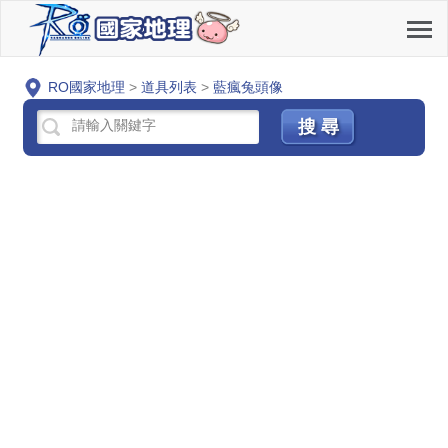
RO國家地理
>
道具列表
>
藍瘋兔頭像