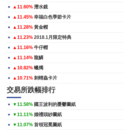
▲11.60%
潛水鏡
▲11.45%
幸福白色季節卡片
▲11.28%
黃金帽
▲11.23%
2018.1月限定特典
▲11.16%
牛仔帽
▲11.14%
龍鱗
▲10.82%
蠟燭
▲10.71%
刺蝟蟲卡片
交易所跌幅排行
▼11.58%
國王波利的憂鬱圖紙
▼11.11%
婚禮頭紗圖紙
▼11.07%
首領冠冕圖紙