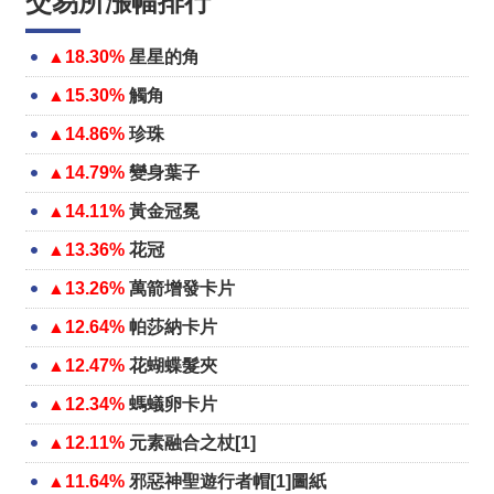
交易所漲幅排行
▲18.30%
星星的角
▲15.30%
觸角
▲14.86%
珍珠
▲14.79%
變身葉子
▲14.11%
黃金冠冕
▲13.36%
花冠
▲13.26%
萬箭增發卡片
▲12.64%
帕莎納卡片
▲12.47%
花蝴蝶髮夾
▲12.34%
螞蟻卵卡片
▲12.11%
元素融合之杖[1]
▲11.64%
邪惡神聖遊行者帽[1]圖紙