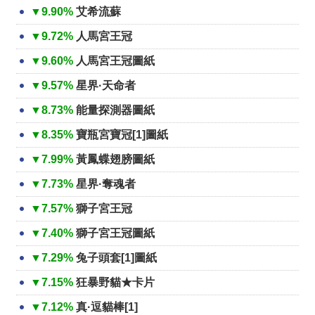
▼9.90%
艾希流蘇
▼9.72%
人馬宮王冠
▼9.60%
人馬宮王冠圖紙
▼9.57%
星界·天命者
▼8.73%
能量探測器圖紙
▼8.35%
寶瓶宮寶冠[1]圖紙
▼7.99%
黃鳳蝶翅膀圖紙
▼7.73%
星界·奪魂者
▼7.57%
獅子宮王冠
▼7.40%
獅子宮王冠圖紙
▼7.29%
兔子頭套[1]圖紙
▼7.15%
狂暴野貓★卡片
▼7.12%
真·逗貓棒[1]