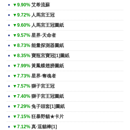
▼9.90%
艾希流蘇
▼9.72%
人馬宮王冠
▼9.60%
人馬宮王冠圖紙
▼9.57%
星界·天命者
▼8.73%
能量探測器圖紙
▼8.35%
寶瓶宮寶冠[1]圖紙
▼7.99%
黃鳳蝶翅膀圖紙
▼7.73%
星界·奪魂者
▼7.57%
獅子宮王冠
▼7.40%
獅子宮王冠圖紙
▼7.29%
兔子頭套[1]圖紙
▼7.15%
狂暴野貓★卡片
▼7.12%
真·逗貓棒[1]