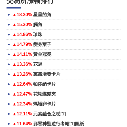
交易所漲幅排行
▲18.30%
星星的角
▲15.30%
觸角
▲14.86%
珍珠
▲14.79%
變身葉子
▲14.11%
黃金冠冕
▲13.36%
花冠
▲13.26%
萬箭增發卡片
▲12.64%
帕莎納卡片
▲12.47%
花蝴蝶髮夾
▲12.34%
螞蟻卵卡片
▲12.11%
元素融合之杖[1]
▲11.64%
邪惡神聖遊行者帽[1]圖紙