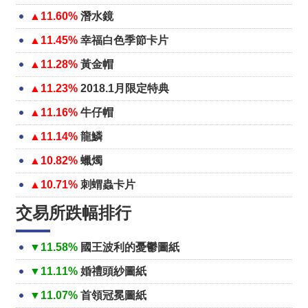
▲11.60%
潛水鏡
▲11.45%
幸福白色季節卡片
▲11.28%
黃金帽
▲11.23%
2018.1月限定特典
▲11.16%
牛仔帽
▲11.14%
龍鱗
▲10.82%
蠟燭
▲10.71%
刺蝟蟲卡片
交易所跌幅排行
▼11.58%
國王波利的憂鬱圖紙
▼11.11%
婚禮頭紗圖紙
▼11.07%
首領冠冕圖紙