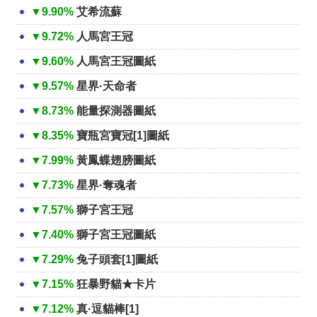
▼9.90%
艾希流蘇
▼9.72%
人馬宮王冠
▼9.60%
人馬宮王冠圖紙
▼9.57%
星界·天命者
▼8.73%
能量探測器圖紙
▼8.35%
寶瓶宮寶冠[1]圖紙
▼7.99%
黃鳳蝶翅膀圖紙
▼7.73%
星界·奪魂者
▼7.57%
獅子宮王冠
▼7.40%
獅子宮王冠圖紙
▼7.29%
兔子頭套[1]圖紙
▼7.15%
狂暴野貓★卡片
▼7.12%
真·逗貓棒[1]