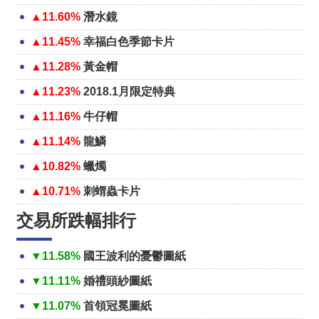
▲11.60%
潛水鏡
▲11.45%
幸福白色季節卡片
▲11.28%
黃金帽
▲11.23%
2018.1月限定特典
▲11.16%
牛仔帽
▲11.14%
龍鱗
▲10.82%
蠟燭
▲10.71%
刺蝟蟲卡片
交易所跌幅排行
▼11.58%
國王波利的憂鬱圖紙
▼11.11%
婚禮頭紗圖紙
▼11.07%
首領冠冕圖紙