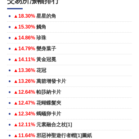
交易所漲幅排行
▲18.30%
星星的角
▲15.30%
觸角
▲14.86%
珍珠
▲14.79%
變身葉子
▲14.11%
黃金冠冕
▲13.36%
花冠
▲13.26%
萬箭增發卡片
▲12.64%
帕莎納卡片
▲12.47%
花蝴蝶髮夾
▲12.34%
螞蟻卵卡片
▲12.11%
元素融合之杖[1]
▲11.64%
邪惡神聖遊行者帽[1]圖紙