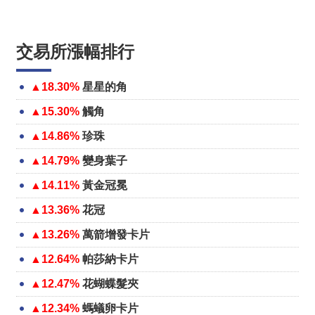
交易所漲幅排行
▲18.30%
星星的角
▲15.30%
觸角
▲14.86%
珍珠
▲14.79%
變身葉子
▲14.11%
黃金冠冕
▲13.36%
花冠
▲13.26%
萬箭增發卡片
▲12.64%
帕莎納卡片
▲12.47%
花蝴蝶髮夾
▲12.34%
螞蟻卵卡片