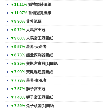
▼11.11%
婚禮頭紗圖紙
▼11.07%
首領冠冕圖紙
▼9.90%
艾希流蘇
▼9.72%
人馬宮王冠
▼9.60%
人馬宮王冠圖紙
▼9.57%
星界·天命者
▼8.73%
能量探測器圖紙
▼8.35%
寶瓶宮寶冠[1]圖紙
▼7.99%
黃鳳蝶翅膀圖紙
▼7.73%
星界·奪魂者
▼7.57%
獅子宮王冠
▼7.40%
獅子宮王冠圖紙
▼7.29%
兔子頭套[1]圖紙