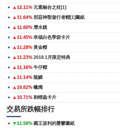
▲12.11%
元素融合之杖[1]
▲11.64%
邪惡神聖遊行者帽[1]圖紙
▲11.60%
潛水鏡
▲11.45%
幸福白色季節卡片
▲11.28%
黃金帽
▲11.23%
2018.1月限定特典
▲11.16%
牛仔帽
▲11.14%
龍鱗
▲10.82%
蠟燭
▲10.71%
刺蝟蟲卡片
交易所跌幅排行
▼11.58%
國王波利的憂鬱圖紙