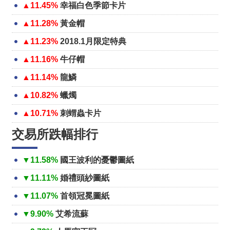
▲11.45%
幸福白色季節卡片
▲11.28%
黃金帽
▲11.23%
2018.1月限定特典
▲11.16%
牛仔帽
▲11.14%
龍鱗
▲10.82%
蠟燭
▲10.71%
刺蝟蟲卡片
交易所跌幅排行
▼11.58%
國王波利的憂鬱圖紙
▼11.11%
婚禮頭紗圖紙
▼11.07%
首領冠冕圖紙
▼9.90%
艾希流蘇