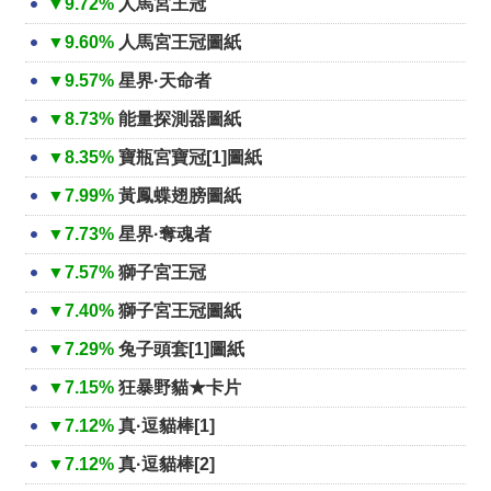
▼9.72%
人馬宮王冠
▼9.60%
人馬宮王冠圖紙
▼9.57%
星界·天命者
▼8.73%
能量探測器圖紙
▼8.35%
寶瓶宮寶冠[1]圖紙
▼7.99%
黃鳳蝶翅膀圖紙
▼7.73%
星界·奪魂者
▼7.57%
獅子宮王冠
▼7.40%
獅子宮王冠圖紙
▼7.29%
兔子頭套[1]圖紙
▼7.15%
狂暴野貓★卡片
▼7.12%
真·逗貓棒[1]
▼7.12%
真·逗貓棒[2]