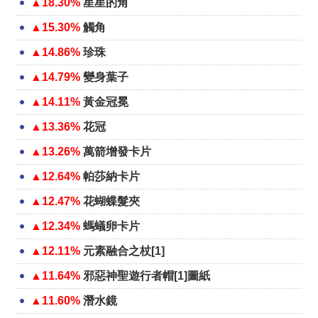
▲18.30%
星星的角
▲15.30%
觸角
▲14.86%
珍珠
▲14.79%
變身葉子
▲14.11%
黃金冠冕
▲13.36%
花冠
▲13.26%
萬箭增發卡片
▲12.64%
帕莎納卡片
▲12.47%
花蝴蝶髮夾
▲12.34%
螞蟻卵卡片
▲12.11%
元素融合之杖[1]
▲11.64%
邪惡神聖遊行者帽[1]圖紙
▲11.60%
潛水鏡