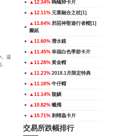
▲12.34%
螞蟻卵卡片
▲12.11%
元素融合之杖[1]
▲11.64%
邪惡神聖遊行者帽[1]
圖紙
▲11.60%
潛水鏡
▲11.45%
幸福白色季節卡片
小。這
▲11.28%
黃金帽
的。
▲11.23%
2018.1月限定特典
▲11.16%
牛仔帽
▲11.14%
龍鱗
▲10.82%
蠟燭
▲10.71%
刺蝟蟲卡片
交易所跌幅排行