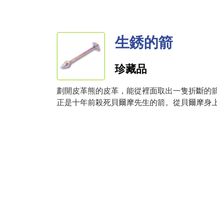
生銹的箭
珍藏品
劃開皮革熊的皮革，能從裡面取出一隻折斷的
正是十年前殺死貝爾摩先生的箭。從貝爾摩身