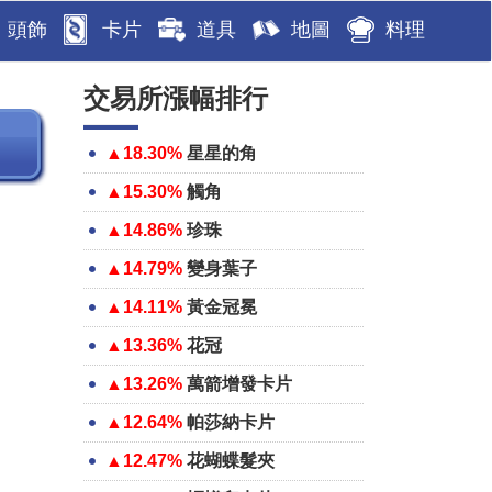
頭飾
卡片
道具
地圖
料理
交易所漲幅排行
▲18.30%
星星的角
▲15.30%
觸角
▲14.86%
珍珠
▲14.79%
變身葉子
▲14.11%
黃金冠冕
▲13.36%
花冠
▲13.26%
萬箭增發卡片
▲12.64%
帕莎納卡片
▲12.47%
花蝴蝶髮夾