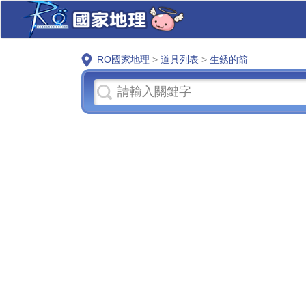
RO國家地理
>
道具列表
>
生銹的箭