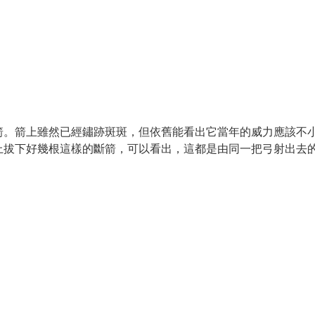
箭。箭上雖然已經鏽跡斑斑，但依舊能看出它當年的威力應該不
上拔下好幾根這樣的斷箭，可以看出，這都是由同一把弓射出去