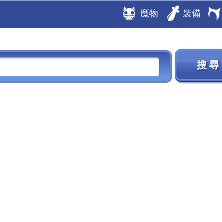
魔物
裝備