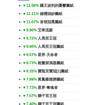
▼11.58%
國王波利的憂鬱圖紙
▼11.11%
婚禮頭紗圖紙
▼11.07%
首領冠冕圖紙
▼9.90%
艾希流蘇
▼9.72%
人馬宮王冠
▼9.60%
人馬宮王冠圖紙
▼9.57%
星界·天命者
▼8.73%
能量探測器圖紙
▼8.35%
寶瓶宮寶冠[1]圖紙
▼7.99%
黃鳳蝶翅膀圖紙
▼7.73%
星界·奪魂者
▼7.57%
獅子宮王冠
▼7.40%
獅子宮王冠圖紙