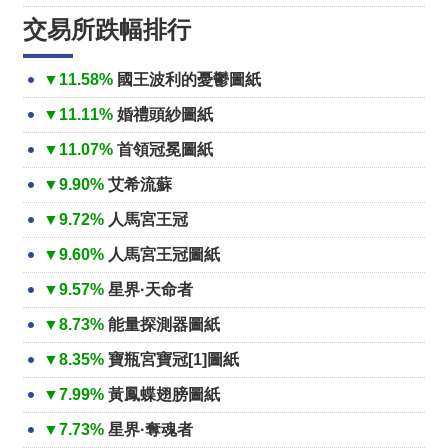
交易所跌幅排行
▼11.58%
國王波利的憂鬱圖紙
▼11.11%
婚禮頭紗圖紙
▼11.07%
首領冠冕圖紙
▼9.90%
艾希流蘇
▼9.72%
人馬宮王冠
▼9.60%
人馬宮王冠圖紙
▼9.57%
星界·天命者
▼8.73%
能量探測器圖紙
▼8.35%
寶瓶宮寶冠[1]圖紙
▼7.99%
黃鳳蝶翅膀圖紙
▼7.73%
星界·奪魂者