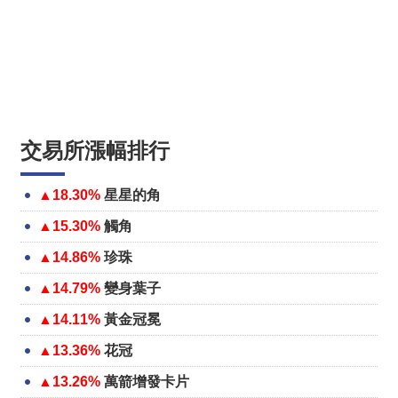
交易所漲幅排行
▲18.30%
星星的角
▲15.30%
觸角
▲14.86%
珍珠
▲14.79%
變身葉子
▲14.11%
黃金冠冕
▲13.36%
花冠
▲13.26%
萬箭增發卡片