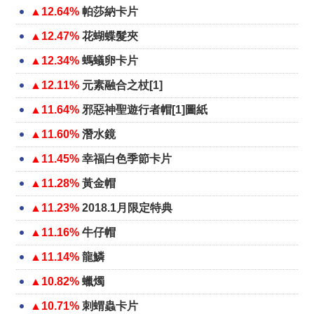
▲12.64%
帕莎納卡片
▲12.47%
花蝴蝶髮夾
▲12.34%
螞蟻卵卡片
▲12.11%
元素融合之杖[1]
▲11.64%
邪惡神聖遊行者帽[1]圖紙
▲11.60%
潛水鏡
▲11.45%
幸福白色季節卡片
▲11.28%
黃金帽
▲11.23%
2018.1月限定特典
▲11.16%
牛仔帽
▲11.14%
龍鱗
▲10.82%
蠟燭
▲10.71%
刺蝟蟲卡片