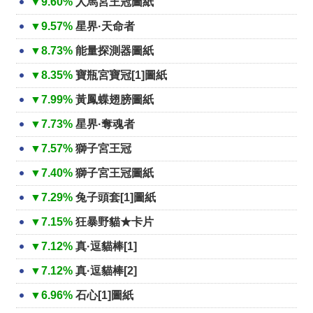
▼9.60%
人馬宮王冠圖紙
▼9.57%
星界·天命者
▼8.73%
能量探測器圖紙
▼8.35%
寶瓶宮寶冠[1]圖紙
▼7.99%
黃鳳蝶翅膀圖紙
▼7.73%
星界·奪魂者
▼7.57%
獅子宮王冠
▼7.40%
獅子宮王冠圖紙
▼7.29%
兔子頭套[1]圖紙
▼7.15%
狂暴野貓★卡片
▼7.12%
真·逗貓棒[1]
▼7.12%
真·逗貓棒[2]
▼6.96%
石心[1]圖紙