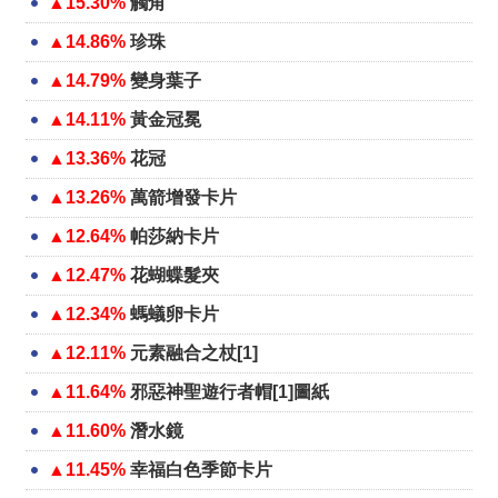
▲15.30%
觸角
▲14.86%
珍珠
▲14.79%
變身葉子
▲14.11%
黃金冠冕
▲13.36%
花冠
▲13.26%
萬箭增發卡片
▲12.64%
帕莎納卡片
▲12.47%
花蝴蝶髮夾
▲12.34%
螞蟻卵卡片
▲12.11%
元素融合之杖[1]
▲11.64%
邪惡神聖遊行者帽[1]圖紙
▲11.60%
潛水鏡
▲11.45%
幸福白色季節卡片