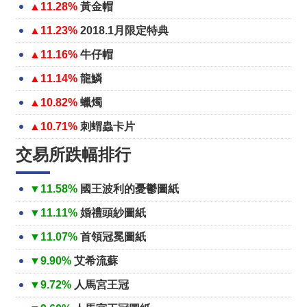
▲11.28%
黃金帽
▲11.23%
2018.1月限定特典
▲11.16%
牛仔帽
▲11.14%
龍鱗
▲10.82%
蠟燭
▲10.71%
刺蝟蟲卡片
交易所跌幅排行
▼11.58%
國王波利的憂鬱圖紙
▼11.11%
婚禮頭紗圖紙
▼11.07%
首領冠冕圖紙
▼9.90%
艾希流蘇
▼9.72%
人馬宮王冠