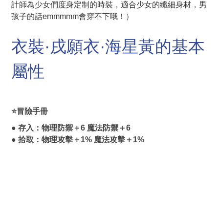
計師為少女們度身定制的時裝，適合少女的纖細身材，男
孩子的話emmmmm會穿不下哦！）
衣裝·戌願衣·海星黃的基本
屬性
⭐冒險手冊
● 存入：物理防禦＋6 魔法防禦＋6
● 拾取：物理攻擊＋1% 魔法攻擊＋1%