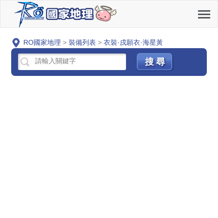
RO國家地理
>
裝備列表
>
衣裝·戌願衣·海星黃